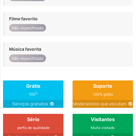
Filme favorito
Não especificado
Música favorita
Não especificado
Grátis
Suporte
%
100
100% grátis
Serviços gratuitos
Moderadores que escutam
Sério
Visitantes
perfis de qualidade
Muito visitado