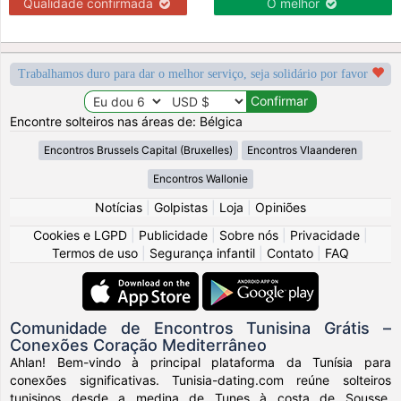
Qualidade confirmada
O melhor
Trabalhamos duro para dar o melhor serviço, seja solidário por favor
Encontre solteiros nas áreas de: Bélgica
Encontros Brussels Capital (Bruxelles)
Encontros Vlaanderen
Encontros Wallonie
Notícias
|
Golpistas
|
Loja
|
Opiniões
Cookies e LGPD
|
Publicidade
|
Sobre nós
|
Privacidade
|
Termos de uso
|
Segurança infantil
|
Contato
|
FAQ
Comunidade de Encontros Tunisina Grátis –
Conexões Coração Mediterrâneo
Ahlan! Bem-vindo à principal plataforma da Tunísia para
conexões significativas. Tunisia-dating.com reúne solteiros
tunisinos desde a medina de Tunes à costa de Sousse,