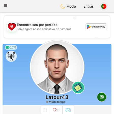
Tunisia Dating
Toggle
Mode
Entrar
navigation
💖
Encontre seu par perfeito
💖
Baixe agora nosso aplicativo de namoro!
💕
💕
0.7/1
1
Latour43
Muito tempo
0