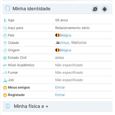
Minha identidade
Age
59 anos
Aqui para
Relacionamento sério
País
Bélgica
Wallonie
Cidade
Virton
,
Origem
Bélgica
Estado Civil
único
Nível Acadêmico
Não especificado
Fumar
Não especificado
Job
Não especificado
Meus amigos
Entrar
Registado
Entrar
Minha física e +