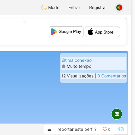
Mode
Entrar
Registrar
💖
💕
última conexão
Muito tempo
12 Visualizações |
0 Comentários
reportar este perfil?
0