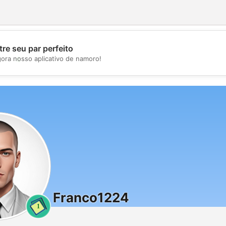
re seu par perfeito
💖
gora nosso aplicativo de namoro!
💕
Franco1224
1