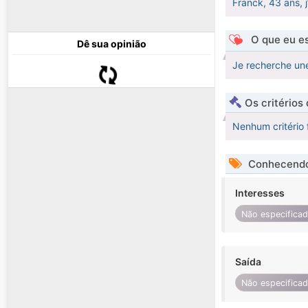
Franck, 43 ans, j’
O que eu es
Dê sua opinião
Je recherche un
Os critérios
Nenhum critério 
Conhecendo
Interesses
Não especifica
Saída
Não especifica