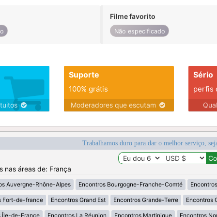
Filme favorito
do
Não especificado
Suporte
Sério
100% grátis
perfis
tuitos
Moderadores que escutam
Qua
Trabalhamos duro para dar o melhor serviço, sej
os nas áreas de: França
os Auvergne-Rhône-Alpes
Encontros Bourgogne-Franche-Comté
Encontros
 Fort-de-france
Encontros Grand Est
Encontros Grande-Terre
Encontros 
 Île-de-France
Encontros La Réunion
Encontros Martinique
Encontros No