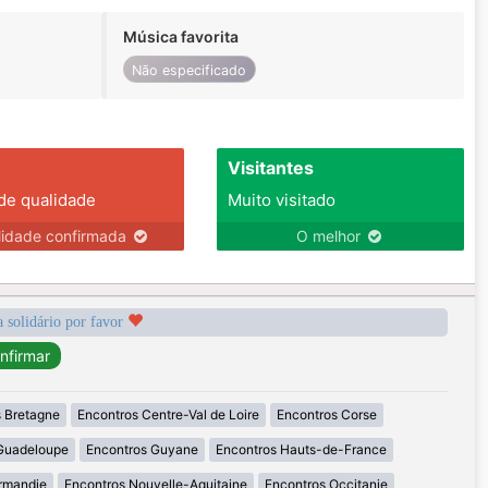
Música favorita
Não especificado
Visitantes
 de qualidade
Muito visitado
lidade confirmada
O melhor
a solidário por favor
 Bretagne
Encontros Centre-Val de Loire
Encontros Corse
Guadeloupe
Encontros Guyane
Encontros Hauts-de-France
rmandie
Encontros Nouvelle-Aquitaine
Encontros Occitanie