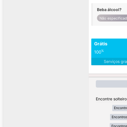
Beba álcool?
Não especifica
Grátis
%
100
Serviços gra
Encontre solteir
Encontr
Encontros
Encontros