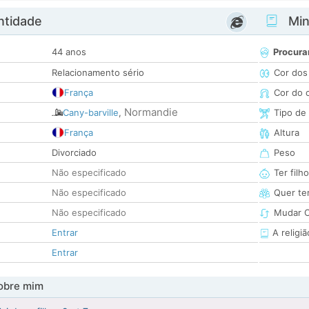
ntidade
Minh
44 anos
Procura
Relacionamento sério
Cor dos
França
Cor do 
Normandie
Cany-barville
,
Tipo de
França
Altura
Divorciado
Peso
Não especificado
Ter filh
Não especificado
Quer ter
Não especificado
Mudar C
Entrar
A religiã
Entrar
obre mim