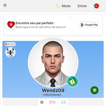
Tunisia Dating
Toggle
Mode
Entrar
navigation
💖
Encontre seu par perfeito
💖
Baixe agora nosso aplicativo de namoro!
💕
💕
0.6/1
1
Wendz09
Muito tempo
0