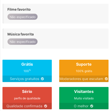
Filme favorito
Não especificado
Música favorita
Não especificado
Grátis
Suporte
%
100
100% grátis
Serviços gratuitos
Moderadores que escutam
Sério
Visitantes
perfis de qualidade
Muito visitado
Qualidade confirmada
O melhor