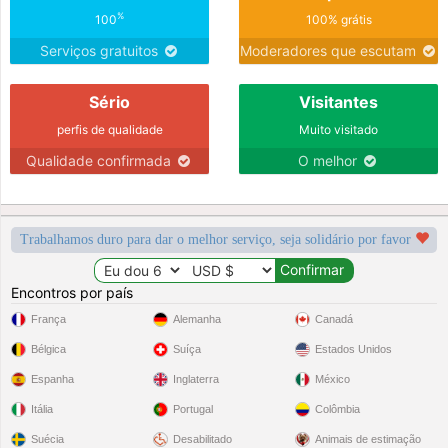
%
100
100% grátis
Serviços gratuitos
Moderadores que escutam
Sério
Visitantes
perfis de qualidade
Muito visitado
Qualidade confirmada
O melhor
Trabalhamos duro para dar o melhor serviço, seja solidário por favor
Encontros por país
França
Alemanha
Canadá
Bélgica
Suíça
Estados Unidos
Espanha
Inglaterra
México
Itália
Portugal
Colômbia
Suécia
Desabilitado
Animais de estimação