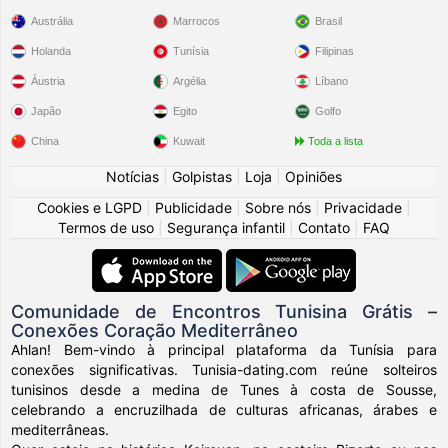
Austrália
Marrocos
Brasil
Holanda
Tunísia
Filipinas
Áustria
Argélia
Líbano
Japão
Egito
Golfo
China
Kuwait
Toda a lista
Notícias
|
Golpistas
|
Loja
|
Opiniões
Cookies e LGPD
|
Publicidade
|
Sobre nós
|
Privacidade
|
Termos de uso
|
Segurança infantil
|
Contato
|
FAQ
Comunidade de Encontros Tunisina Grátis –
Conexões Coração Mediterrâneo
Ahlan! Bem-vindo à principal plataforma da Tunísia para
conexões significativas. Tunisia-dating.com reúne solteiros
tunisinos desde a medina de Tunes à costa de Sousse,
celebrando a encruzilhada de culturas africanas, árabes e
mediterrâneas.