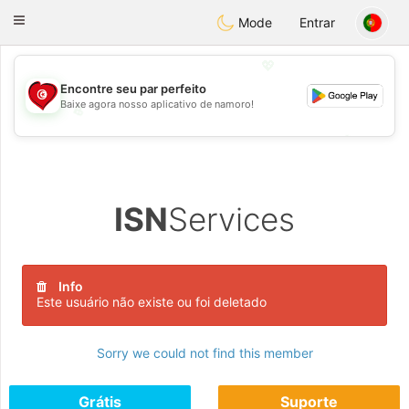
Tunisia Dating
Toggle
Mode
Entrar
navigation
💖
Encontre seu par perfeito
Baixe agora nosso aplicativo de namoro!
💖
💕
💕
ISN
Services
Info
Este usuário não existe ou foi deletado
Sorry we could not find this member
Grátis
Suporte