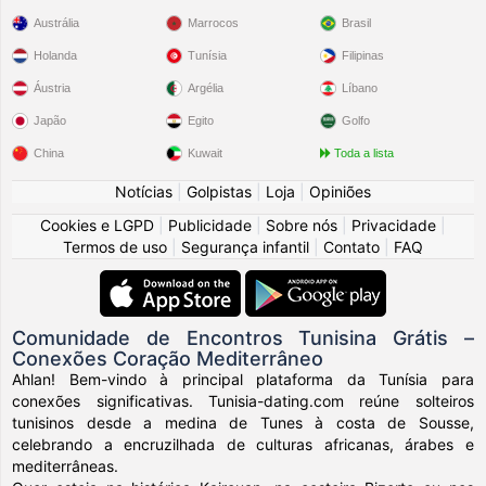
Austrália
Marrocos
Brasil
Holanda
Tunísia
Filipinas
Áustria
Argélia
Líbano
Japão
Egito
Golfo
China
Kuwait
Toda a lista
Notícias
|
Golpistas
|
Loja
|
Opiniões
Cookies e LGPD
|
Publicidade
|
Sobre nós
|
Privacidade
|
Termos de uso
|
Segurança infantil
|
Contato
|
FAQ
Comunidade de Encontros Tunisina Grátis –
Conexões Coração Mediterrâneo
Ahlan! Bem-vindo à principal plataforma da Tunísia para
conexões significativas. Tunisia-dating.com reúne solteiros
tunisinos desde a medina de Tunes à costa de Sousse,
celebrando a encruzilhada de culturas africanas, árabes e
mediterrâneas.