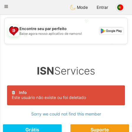
Tunisia Dating
Toggle
Mode
Entrar
navigation
💖
Encontre seu par perfeito
Baixe agora nosso aplicativo de namoro!
💖
💕
💕
ISN
Services
Info
Este usuário não existe ou foi deletado
Sorry we could not find this member
Grátis
Suporte