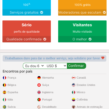
%
100
100% grátis
Serviços gratuitos
Moderadores que escutam
Sério
Visitantes
perfis de qualidade
Muito visitado
Qualidade confirmada
O melhor
Trabalhamos duro para dar o melhor serviço, seja solidário por favor
Encontros por país
França
Alemanha
Canadá
Bélgica
Suíça
Estados Unidos
Espanha
Inglaterra
México
Itália
Portugal
Colômbia
Suécia
Desabilitado
Animais de estimação