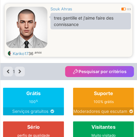
Souk Ahras
0.5
tres gentille et j'aime faire des
connissance
anos
Kariko17
36
1
Pesquisar por critérios
Grátis
Suporte
%
100
100% grátis
Serviços gratuitos
Moderadores que escutam
Sério
Visitantes
perfis de qualidade
Muito visitado