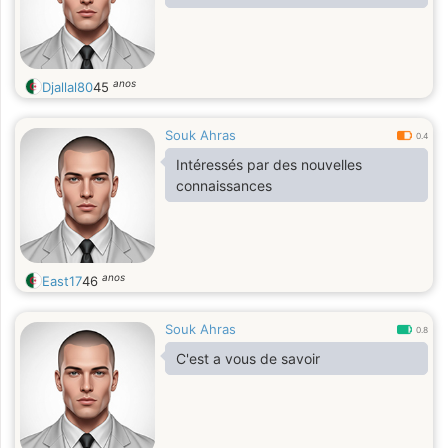
anos
Djallal80
45
Souk Ahras
0.4
Intéressés par des nouvelles
connaissances
anos
East17
46
Souk Ahras
0.8
C'est a vous de savoir