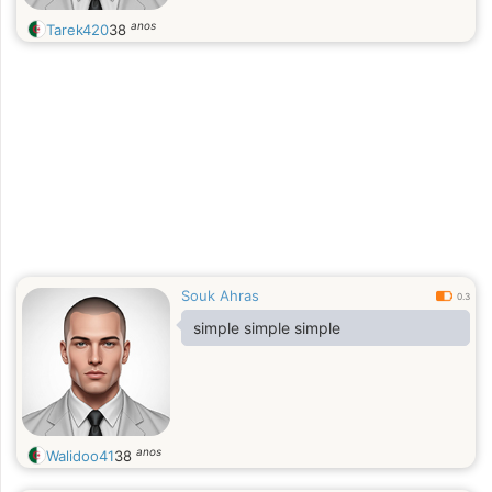
anos
Tarek420
38
Souk Ahras
0.3
simple simple simple
anos
Walidoo41
38