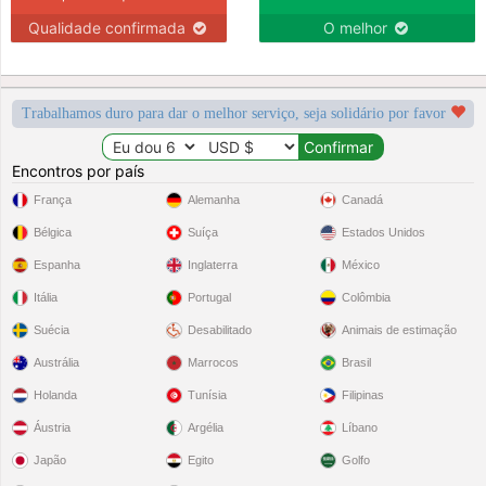
Qualidade confirmada
O melhor
Trabalhamos duro para dar o melhor serviço, seja solidário por favor
Encontros por país
França
Alemanha
Canadá
Bélgica
Suíça
Estados Unidos
Espanha
Inglaterra
México
Itália
Portugal
Colômbia
Suécia
Desabilitado
Animais de estimação
Austrália
Marrocos
Brasil
Holanda
Tunísia
Filipinas
Áustria
Argélia
Líbano
Japão
Egito
Golfo