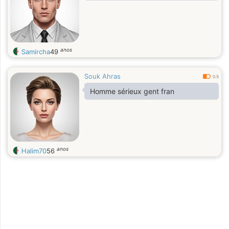
anos
Samircha
49
Souk Ahras
0.5
Homme sérieux gent fran
anos
Halim70
56