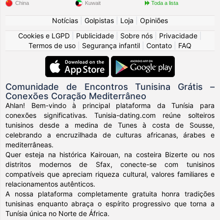
China
Kuwait
Toda a lista
Notícias
|
Golpistas
|
Loja
|
Opiniões
Cookies e LGPD
|
Publicidade
|
Sobre nós
|
Privacidade
|
Termos de uso
|
Segurança infantil
|
Contato
|
FAQ
Comunidade de Encontros Tunisina Grátis –
Conexões Coração Mediterrâneo
Ahlan! Bem-vindo à principal plataforma da Tunísia para
conexões significativas. Tunisia-dating.com reúne solteiros
tunisinos desde a medina de Tunes à costa de Sousse,
celebrando a encruzilhada de culturas africanas, árabes e
mediterrâneas.
Quer esteja na histórica Kairouan, na costeira Bizerte ou nos
distritos modernos de Sfax, conecte-se com tunisinos
compatíveis que apreciam riqueza cultural, valores familiares e
relacionamentos autênticos.
A nossa plataforma completamente gratuita honra tradições
tunisinas enquanto abraça o espírito progressivo que torna a
Tunísia única no Norte de África.