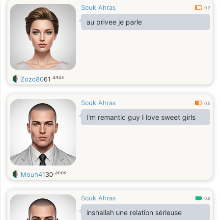
Souk Ahras
0.2
au privee je parle
anos
Zozo80
61
Souk Ahras
0.6
I'm remantic guy I love sweet girls
anos
Mouh41
30
Souk Ahras
0.9
inshallah une relation sérieuse