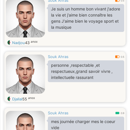
Souk Ahras
0.5
Je suis un homme bon vivant j'adore
la vie et j'aime bien connaître les
gens J'aime bien le voyage sport et
la musique
anos
Nadjou
43
Souk Ahras
0.5
personne ,respectable ,et
respectueux,grand savoir vivre ,
intellectuelle rassurant
anos
Djallal
55
Souk Ahras
0.9
mes journée charger mes le coeur
vide