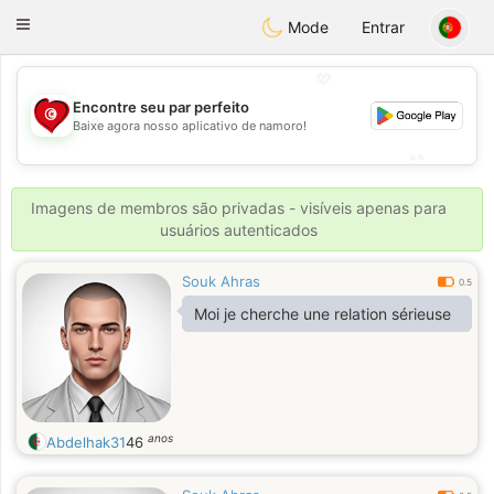
Tunisia Dating
Toggle
Mode
Entrar
navigation
💖
Encontre seu par perfeito
💖
Baixe agora nosso aplicativo de namoro!
💕
💕
Imagens de membros são privadas - visíveis apenas para
usuários autenticados
Souk Ahras
0.5
Moi je cherche une relation sérieuse
anos
Abdelhak31
46