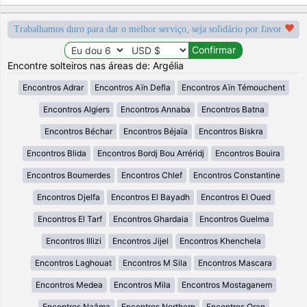
Trabalhamos duro para dar o melhor serviço, seja solidário por favor
Encontre solteiros nas áreas de: Argélia
Encontros Adrar
Encontros Aïn Defla
Encontros Aïn Témouchent
Encontros Algiers
Encontros Annaba
Encontros Batna
Encontros Béchar
Encontros Béjaïa
Encontros Biskra
Encontros Blida
Encontros Bordj Bou Arréridj
Encontros Bouira
Encontros Boumerdes
Encontros Chlef
Encontros Constantine
Encontros Djelfa
Encontros El Bayadh
Encontros El Oued
Encontros El Tarf
Encontros Ghardaia
Encontros Guelma
Encontros Illizi
Encontros Jijel
Encontros Khenchela
Encontros Laghouat
Encontros M Sila
Encontros Mascara
Encontros Medea
Encontros Mila
Encontros Mostaganem
Encontros Naâma
Encontros Northern
Encontros Oran