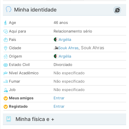
Minha identidade
Age
46 anos
Aqui para
Relacionamento sério
País
Argélia
Souk Ahras
Cidade
Souk Ahras
,
Origem
Argélia
Estado Civil
Divorciado
Nível Acadêmico
Não especificado
Fumar
Não especificado
Job
Não especificado
Meus amigos
Entrar
Registado
Entrar
Minha física e +