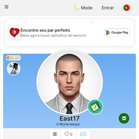
Tunisia Dating
Toggle
Mode
Entrar
navigation
💖
Encontre seu par perfeito
💖
Baixe agora nosso aplicativo de namoro!
💕
💕
0.4/1
2
East17
Muito tempo
0