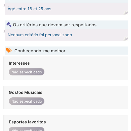
Âgé entre 18 et 25 ans
Os critérios que devem ser respeitados
Nenhum critério foi personalizado
Conhecendo-me melhor
Interesses
Não especificado
Gostos Musicais
Não especificado
Esportes favoritos
Não especificado