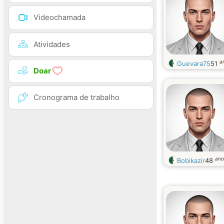
Videochamada
Atividades
a
Guevara75
51
Doar
Cronograma de trabalho
ano
Bobikazir
48