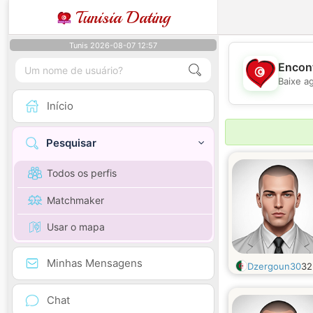
Tunisia Dating
Tunis 2026-08-07 12:57
Encont
Baixe a
Início
Pesquisar
Todos os perfis
Matchmaker
Usar o mapa
Minhas Mensagens
Dzergoun30
3
Chat