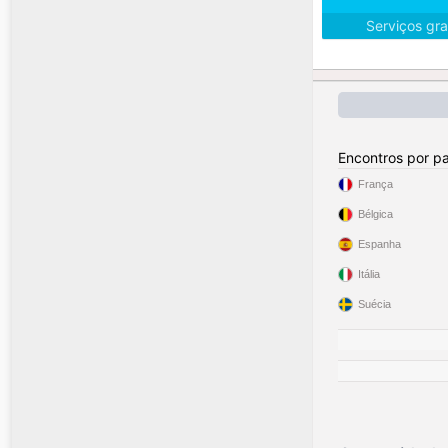
Serviços gra
Encontros por pa
França
Bélgica
Espanha
Itália
Suécia