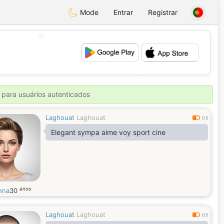
Mode
Entrar
Registrar
💖
💕
 para usuários autenticados
Laghouat
Laghouat
0.5
Elegant sympa aime voy sport cine
anos
nna
30
Laghouat
Laghouat
0.5