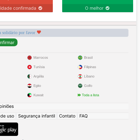
lidade confirmada
O melhor
a solidário por favor
Marrocos
Brasil
Tunísia
Filipinas
Argélia
Líbano
Egito
Golfo
Kuwait
Toda a lista
piniões
 de uso
|
Segurança infantil
|
Contato
|
FAQ