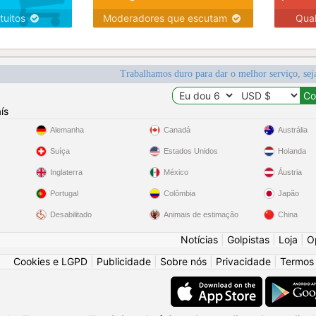
tuitos
Moderadores que escutam
Qua
Trabalhamos duro para dar o melhor serviço, sej
ís
Alemanha
Canadá
Austrália
Suíça
Estados Unidos
Holanda
Inglaterra
México
Áustria
Portugal
Colômbia
Japão
Desabilitado
Animais de estimação
China
Notícias
|
Golpistas
|
Loja
|
O
Cookies e LGPD
|
Publicidade
|
Sobre nós
|
Privacidade
|
Termos