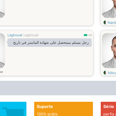
Nani
Laghouat
Laghouat
0.9
رجل مسلم ممتحصل على شهادة الماستر في تاريخ
os
Alilo
Suporte
Sério
100% grátis
perfis