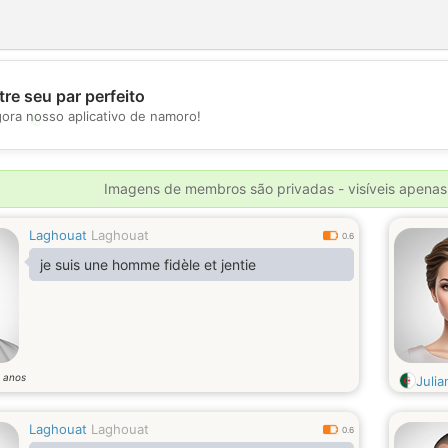
re seu par perfeito
💖
gora nosso aplicativo de namoro!
💕
Imagens de membros são privadas - visíveis apenas
Laghouat
Laghouat
0.6
je suis une homme fidèle et jentie
anos
2
Julia
Laghouat
Laghouat
0.6