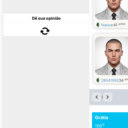
Dê sua opinião
anos
Nassar
41
an
28041992
34
1
Grátis
%
100