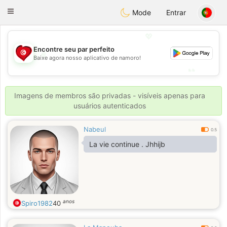
Tunisia Dating
Toggle
Mode
Entrar
navigation
💖
Encontre seu par perfeito
💖
Baixe agora nosso aplicativo de namoro!
💕
💕
Imagens de membros são privadas - visíveis apenas para
usuários autenticados
Nabeul
0.5
La vie continue . Jhhijb
anos
Spiro1982
40