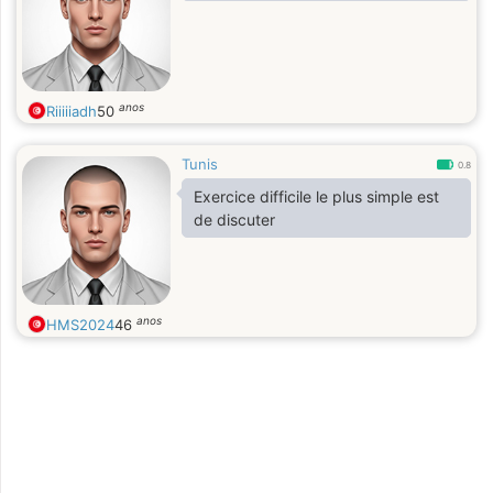
anos
Riiiiiadh
50
Tunis
0.8
Exercice difficile le plus simple est
de discuter
anos
HMS2024
46