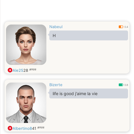
Nabeul
0.4
H
anos
Ale25
28
Bizerte
0.8
life is good j'aime la vie
anos
Albertino8
41