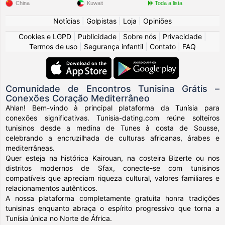
China
Kuwait
Toda a lista
Notícias
|
Golpistas
|
Loja
|
Opiniões
Cookies e LGPD
|
Publicidade
|
Sobre nós
|
Privacidade
|
Termos de uso
|
Segurança infantil
|
Contato
|
FAQ
Comunidade de Encontros Tunisina Grátis –
Conexões Coração Mediterrâneo
Ahlan! Bem-vindo à principal plataforma da Tunísia para
conexões significativas. Tunisia-dating.com reúne solteiros
tunisinos desde a medina de Tunes à costa de Sousse,
celebrando a encruzilhada de culturas africanas, árabes e
mediterrâneas.
Quer esteja na histórica Kairouan, na costeira Bizerte ou nos
distritos modernos de Sfax, conecte-se com tunisinos
compatíveis que apreciam riqueza cultural, valores familiares e
relacionamentos autênticos.
A nossa plataforma completamente gratuita honra tradições
tunisinas enquanto abraça o espírito progressivo que torna a
Tunísia única no Norte de África.