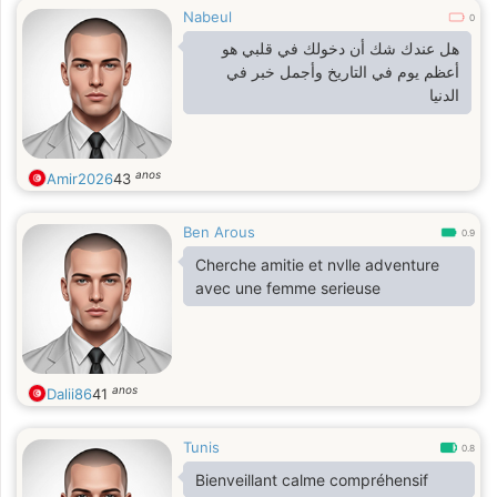
Nabeul
0
هل عندك شك أن دخولك في قلبي هو
أعظم يوم في التاريخ وأجمل خبر في
الدنيا
anos
Amir2026
43
Ben Arous
0.9
Cherche amitie et nvlle adventure
avec une femme serieuse
anos
Dalii86
41
Tunis
0.8
Bienveillant calme compréhensif