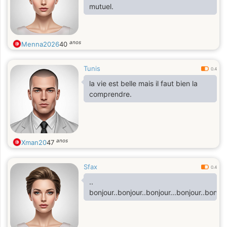
mutuel.
anos
Menna2026
40
Tunis
0.4
la vie est belle mais il faut bien la
comprendre.
anos
Xman20
47
Sfax
0.4
..
bonjour..bonjour..bonjour...bonjour..bonjou