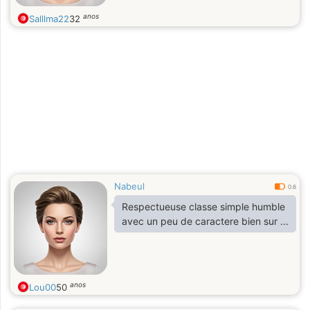
anos
Salllma22
32
Nabeul
0.6
Respectueuse classe simple humble
avec un peu de caractere bien sur ...
anos
Lou00
50