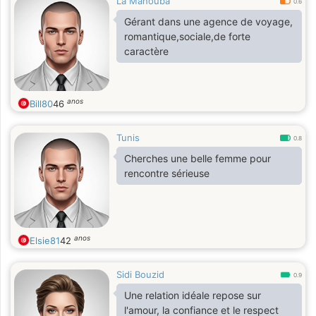
La Manouba
0.6
Gérant dans une agence de voyage,
romantique,sociale,de forte
caractère
anos
Bill80
46
Tunis
0.8
Cherches une belle femme pour
rencontre sérieuse
anos
Elsie81
42
Sidi Bouzid
0.9
Une relation idéale repose sur
l'amour, la confiance et le respect