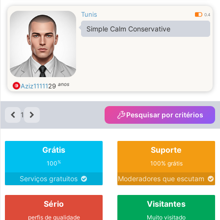
Tunis
0.4
Simple Calm Conservative
anos
Aziz11111
29
1
Pesquisar por critérios
Grátis
Suporte
%
100
100% grátis
Serviços gratuitos
Moderadores que escutam
Sério
Visitantes
perfis de qualidade
Muito visitado