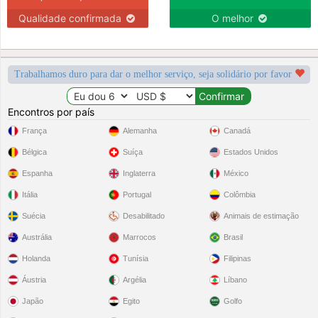
Qualidade confirmada
O melhor
Trabalhamos duro para dar o melhor serviço, seja solidário por favor
Encontros por país
França
Alemanha
Canadá
Bélgica
Suíça
Estados Unidos
Espanha
Inglaterra
México
Itália
Portugal
Colômbia
Suécia
Desabilitado
Animais de estimação
Austrália
Marrocos
Brasil
Holanda
Tunísia
Filipinas
Áustria
Argélia
Líbano
Japão
Egito
Golfo