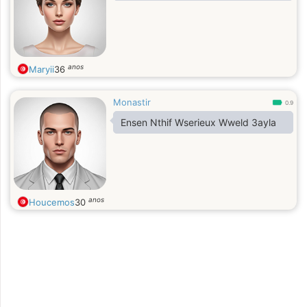
anos
Maryii
36
Monastir
0.9
Ensen Nthif Wserieux Wweld 3ayla
anos
Houcemos
30