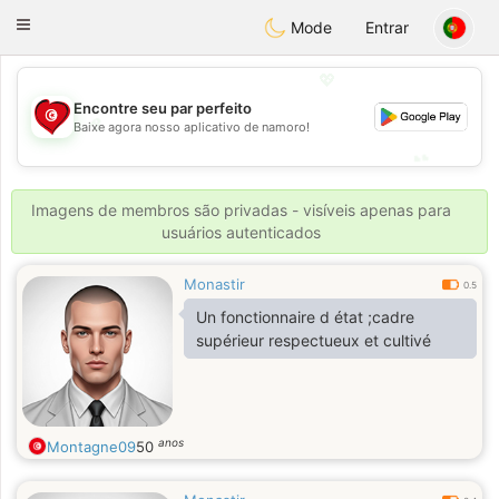
Tunisia Dating
Toggle
Mode
Entrar
navigation
💖
Encontre seu par perfeito
💖
Baixe agora nosso aplicativo de namoro!
💕
💕
Imagens de membros são privadas - visíveis apenas para
usuários autenticados
Monastir
0.5
Un fonctionnaire d état ;cadre
supérieur respectueux et cultivé
anos
Montagne09
50