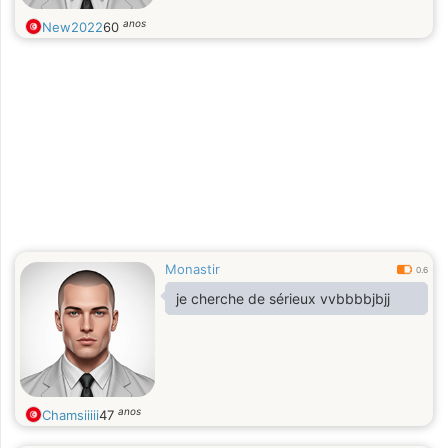
anos
New2022
60
Monastir
0.6
je cherche de sérieux vvbbbbjbjj
anos
Chamsiiiii
47