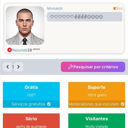
Monastir
0.3
🤍🤍🤍🤍🤍🤍✌️✌️✌️✌️🙂🙂🙂🙂
anos
Raounek
28
1
Pesquisar por critérios
Grátis
Suporte
%
100
100% grátis
Serviços gratuitos
Moderadores que escutam
Sério
Visitantes
perfis de qualidade
Muito visitado