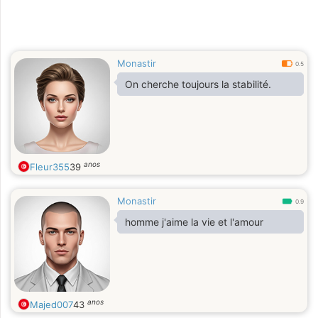
Monastir
0.5
On cherche toujours la stabilité.
anos
Fleur355
39
Monastir
0.9
homme j'aime la vie et l'amour
anos
Majed007
43