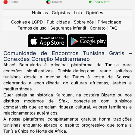
China
Kuwait
Toda a lista
Notícias
|
Golpistas
|
Loja
|
Opiniões
Cookies e LGPD
|
Publicidade
|
Sobre nós
|
Privacidade
|
Termos de uso
|
Segurança infantil
|
Contato
|
FAQ
Comunidade de Encontros Tunisina Grátis –
Conexões Coração Mediterrâneo
Ahlan! Bem-vindo à principal plataforma da Tunísia para
conexões significativas. Tunisia-dating.com reúne solteiros
tunisinos desde a medina de Tunes à costa de Sousse,
celebrando a encruzilhada de culturas africanas, árabes e
mediterrâneas.
Quer esteja na histórica Kairouan, na costeira Bizerte ou nos
distritos modernos de Sfax, conecte-se com tunisinos
compatíveis que apreciam riqueza cultural, valores familiares e
relacionamentos autênticos.
A nossa plataforma completamente gratuita honra tradições
tunisinas enquanto abraça o espírito progressivo que torna a
Tunísia única no Norte de África.