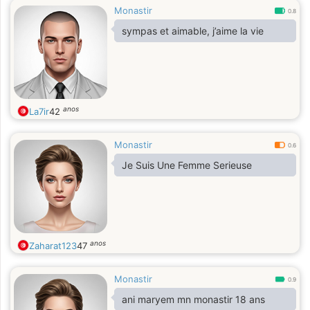
Monastir
0.8
sympas et aimable, j’aime la vie
anos
La7ir
42
Monastir
0.6
Je Suis Une Femme Serieuse
anos
Zaharat123
47
Monastir
0.9
ani maryem mn monastir 18 ans