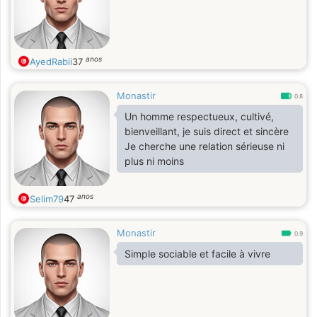
anos
AyedRabii
37
Monastir
0.8
Un homme respectueux, cultivé,
bienveillant, je suis direct et sincère
Je cherche une relation sérieuse ni
plus ni moins
anos
Selim79
47
Monastir
0.9
Simple sociable et facile à vivre