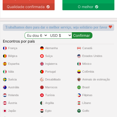
Qualidade confirmada
O melhor
Trabalhamos duro para dar o melhor serviço, seja solidário por favor
Encontros por país
França
Alemanha
Canadá
Bélgica
Suíça
Estados Unidos
Espanha
Inglaterra
México
Itália
Portugal
Colômbia
Suécia
Desabilitado
Animais de estimação
Austrália
Marrocos
Brasil
Holanda
Tunísia
Filipinas
Áustria
Argélia
Líbano
Japão
Egito
Golfo