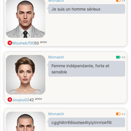
Monastir
0.4
Je suis un homme sérieux
anos
Mouheb700
50
Monastir
0.8
Femme indépendante, forte et
sensible
anos
Joujou02
42
Monastir
0.3
cgghiitrr66iootee4tyiytrrrrioirfiit