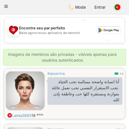
Tunisia Dating
Toggle
Mode
Entrar
navigation
💖
Encontre seu par perfeito
💖
Baixe agora nosso aplicativo de namoro!
💕
💕
Imagens de membros são privadas - visíveis apenas para
usuários autenticados
Kasserine
0.9
أنا انسانة واضحة مسالمة نحب الحياة
.نحب الاستقرار النفسي نحب نعمل عائلة
متوازنة ومستقرة كلها حب وعاطفة بإذن
الله
anos
Lamia3693
18