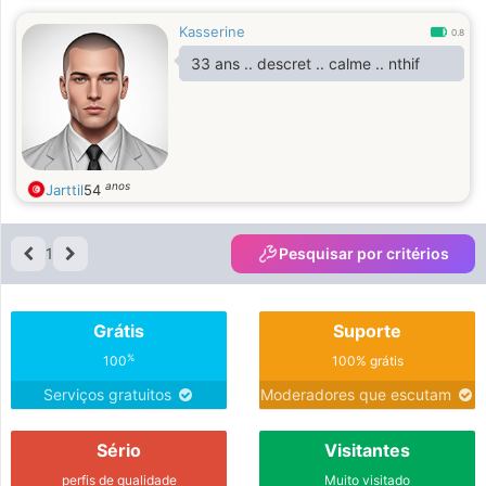
Kasserine
0.8
33 ans .. descret .. calme .. nthif
anos
Jarttil
54
1
Pesquisar por critérios
Grátis
Suporte
%
100
100% grátis
Serviços gratuitos
Moderadores que escutam
Sério
Visitantes
perfis de qualidade
Muito visitado