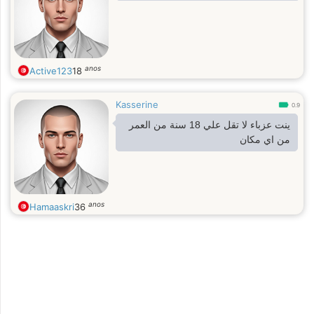
anos
Active123
18
Kasserine
0.9
ينت عزباء لا تقل علي 18 سنة من العمر
من اي مكان
anos
Hamaaskri
36