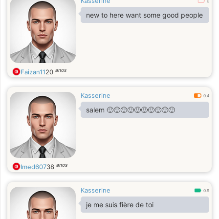
Kasserine
0
new to here want some good people
anos
Faizan11
20
Kasserine
0.4
salem 🙂🙂🙂🙂🙂🙂🙂🙂🙂🙂
anos
Imed607
38
Kasserine
0.9
je me suis fière de toi