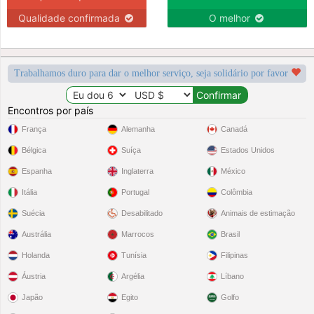
Qualidade confirmada
O melhor
Trabalhamos duro para dar o melhor serviço, seja solidário por favor
Encontros por país
França
Alemanha
Canadá
Bélgica
Suíça
Estados Unidos
Espanha
Inglaterra
México
Itália
Portugal
Colômbia
Suécia
Desabilitado
Animais de estimação
Austrália
Marrocos
Brasil
Holanda
Tunísia
Filipinas
Áustria
Argélia
Líbano
Japão
Egito
Golfo