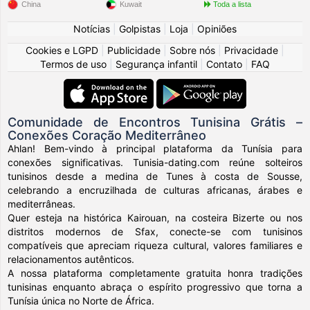
China
Kuwait
Toda a lista
Notícias
|
Golpistas
|
Loja
|
Opiniões
Cookies e LGPD
|
Publicidade
|
Sobre nós
|
Privacidade
|
Termos de uso
|
Segurança infantil
|
Contato
|
FAQ
Comunidade de Encontros Tunisina Grátis –
Conexões Coração Mediterrâneo
Ahlan! Bem-vindo à principal plataforma da Tunísia para
conexões significativas. Tunisia-dating.com reúne solteiros
tunisinos desde a medina de Tunes à costa de Sousse,
celebrando a encruzilhada de culturas africanas, árabes e
mediterrâneas.
Quer esteja na histórica Kairouan, na costeira Bizerte ou nos
distritos modernos de Sfax, conecte-se com tunisinos
compatíveis que apreciam riqueza cultural, valores familiares e
relacionamentos autênticos.
A nossa plataforma completamente gratuita honra tradições
tunisinas enquanto abraça o espírito progressivo que torna a
Tunísia única no Norte de África.