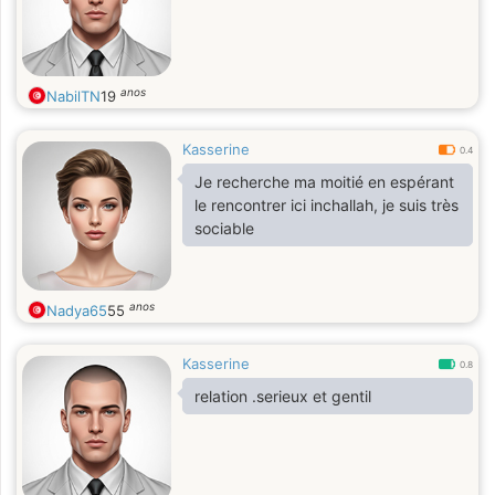
anos
NabilTN
19
Kasserine
0.4
Je recherche ma moitié en espérant
le rencontrer ici inchallah, je suis très
sociable
anos
Nadya65
55
Kasserine
0.8
relation .serieux et gentil