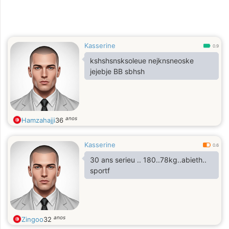
Kasserine
0.9
kshshsnsksoleue nejknsneoske
jejebje BB sbhsh
anos
Hamzahajji
36
Kasserine
0.6
30 ans serieu .. 180..78kg..abieth..
sportf
anos
Zingoo
32