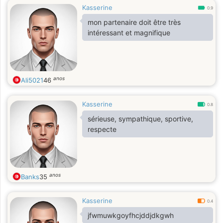
Kasserine
0.9
mon partenaire doit être très
intéressant et magnifique
anos
Ali5021
46
Kasserine
0.8
sérieuse, sympathique, sportive,
respecte
anos
Banks
35
Kasserine
0.4
jfwmuwkgoyfhcjddjdkgwh