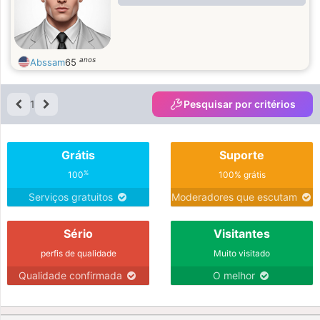
anos
Abssam
65
1
Pesquisar por critérios
Grátis
Suporte
%
100
100% grátis
Serviços gratuitos
Moderadores que escutam
Sério
Visitantes
perfis de qualidade
Muito visitado
Qualidade confirmada
O melhor