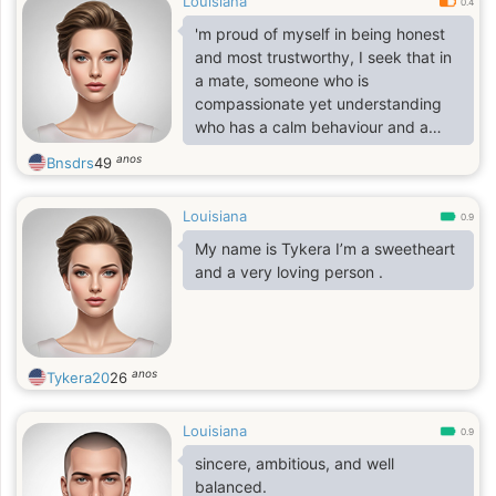
Louisiana
0.4
'm proud of myself in being honest
and most trustworthy, I seek that in
a mate, someone who is
compassionate yet understanding
who has a calm behaviour and a
great personality
anos
Bnsdrs
49
Louisiana
0.9
My name is Tykera I’m a sweetheart
and a very loving person .
anos
Tykera20
26
Louisiana
0.9
sincere, ambitious, and well
balanced.