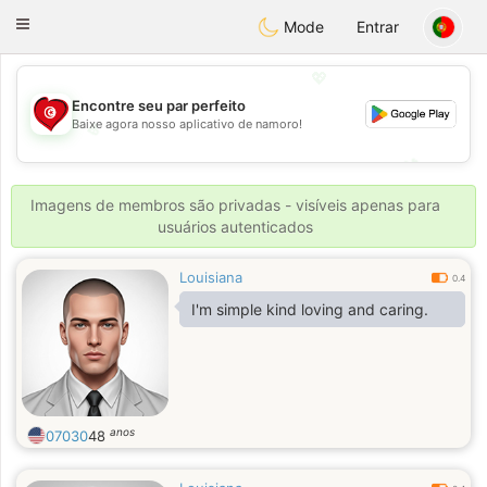
Tunisia Dating
Toggle
Mode
Entrar
navigation
💖
Encontre seu par perfeito
Baixe agora nosso aplicativo de namoro!
💖
💕
💕
Imagens de membros são privadas - visíveis apenas para
usuários autenticados
Louisiana
0.4
I'm simple kind loving and caring.
anos
07030
48