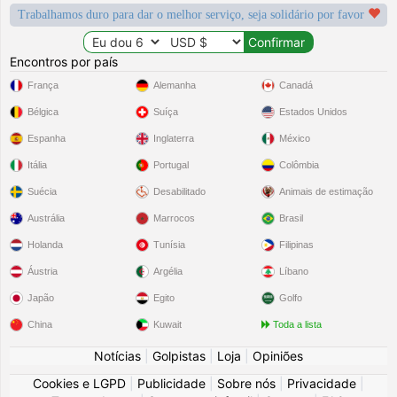
Trabalhamos duro para dar o melhor serviço, seja solidário por favor
Encontros por país
França
Alemanha
Canadá
Bélgica
Suíça
Estados Unidos
Espanha
Inglaterra
México
Itália
Portugal
Colômbia
Suécia
Desabilitado
Animais de estimação
Austrália
Marrocos
Brasil
Holanda
Tunísia
Filipinas
Áustria
Argélia
Líbano
Japão
Egito
Golfo
China
Kuwait
Toda a lista
Notícias
|
Golpistas
|
Loja
|
Opiniões
Cookies e LGPD
|
Publicidade
|
Sobre nós
|
Privacidade
|