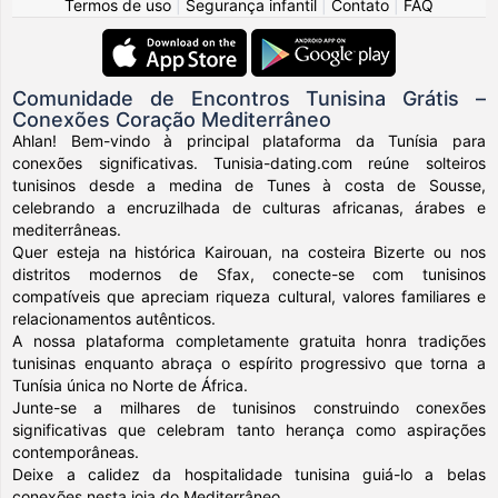
Termos de uso
|
Segurança infantil
|
Contato
|
FAQ
Comunidade de Encontros Tunisina Grátis –
Conexões Coração Mediterrâneo
Ahlan! Bem-vindo à principal plataforma da Tunísia para
conexões significativas. Tunisia-dating.com reúne solteiros
tunisinos desde a medina de Tunes à costa de Sousse,
celebrando a encruzilhada de culturas africanas, árabes e
mediterrâneas.
Quer esteja na histórica Kairouan, na costeira Bizerte ou nos
distritos modernos de Sfax, conecte-se com tunisinos
compatíveis que apreciam riqueza cultural, valores familiares e
relacionamentos autênticos.
A nossa plataforma completamente gratuita honra tradições
tunisinas enquanto abraça o espírito progressivo que torna a
Tunísia única no Norte de África.
Junte-se a milhares de tunisinos construindo conexões
significativas que celebram tanto herança como aspirações
contemporâneas.
Deixe a calidez da hospitalidade tunisina guiá-lo a belas
conexões nesta joia do Mediterrâneo.