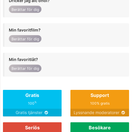
Dricker jag alc ohol?
Berättar för dig
Min favoritfilm?
Berättar för dig
Min favoritlåt?
Berättar för dig
Gratis
Support
%
100
100% gratis
Gratis tjänster
Lyssnande moderatorer
Seriös
Besökare