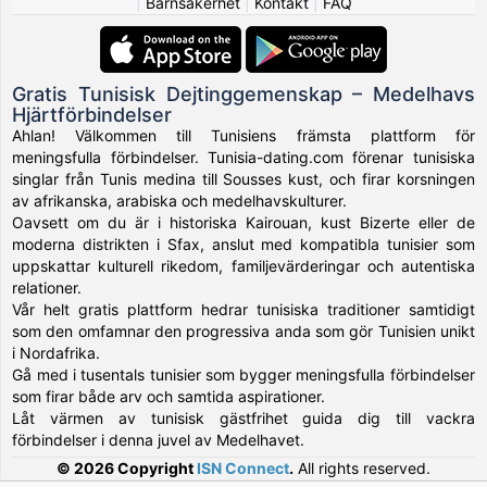
|
Barnsäkerhet
|
Kontakt
|
FAQ
Gratis Tunisisk Dejtinggemenskap – Medelhavs
Hjärtförbindelser
Ahlan! Välkommen till Tunisiens främsta plattform för
meningsfulla förbindelser. Tunisia-dating.com förenar tunisiska
singlar från Tunis medina till Sousses kust, och firar korsningen
av afrikanska, arabiska och medelhavskulturer.
Oavsett om du är i historiska Kairouan, kust Bizerte eller de
moderna distrikten i Sfax, anslut med kompatibla tunisier som
uppskattar kulturell rikedom, familjevärderingar och autentiska
relationer.
Vår helt gratis plattform hedrar tunisiska traditioner samtidigt
som den omfamnar den progressiva anda som gör Tunisien unikt
i Nordafrika.
Gå med i tusentals tunisier som bygger meningsfulla förbindelser
som firar både arv och samtida aspirationer.
Låt värmen av tunisisk gästfrihet guida dig till vackra
förbindelser i denna juvel av Medelhavet.
© 2026 Copyright
ISN Connect
.
All rights reserved.