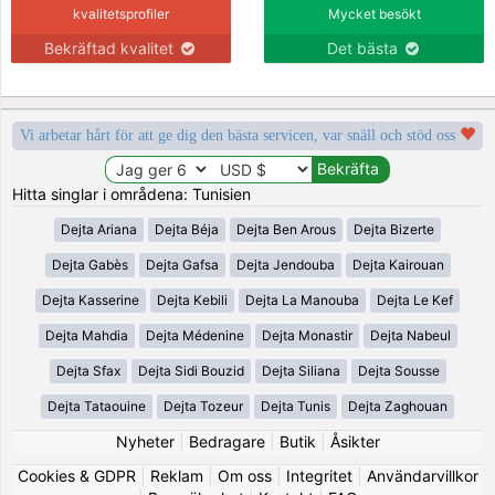
kvalitetsprofiler
Mycket besökt
Bekräftad kvalitet
Det bästa
Vi arbetar hårt för att ge dig den bästa servicen, var snäll och stöd oss
Hitta singlar i områdena: Tunisien
Dejta Ariana
Dejta Béja
Dejta Ben Arous
Dejta Bizerte
Dejta Gabès
Dejta Gafsa
Dejta Jendouba
Dejta Kairouan
Dejta Kasserine
Dejta Kebili
Dejta La Manouba
Dejta Le Kef
Dejta Mahdia
Dejta Médenine
Dejta Monastir
Dejta Nabeul
Dejta Sfax
Dejta Sidi Bouzid
Dejta Siliana
Dejta Sousse
Dejta Tataouine
Dejta Tozeur
Dejta Tunis
Dejta Zaghouan
Nyheter
|
Bedragare
|
Butik
|
Åsikter
Cookies & GDPR
|
Reklam
|
Om oss
|
Integritet
|
Användarvillkor