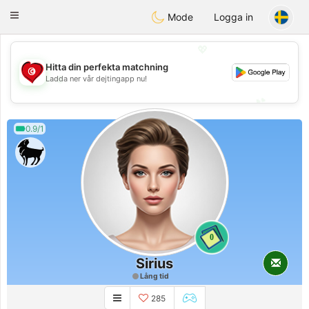
Tunisia Dating
Toggle
Mode
Logga in
navigation
💖
Hitta din perfekta matchning
💖
Ladda ner vår dejtingapp nu!
💕
💕
0.9/1
0
Sirius
Lång tid
285