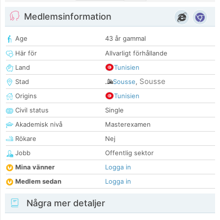
Medlemsinformation
Age
43 år gammal
Här för
Allvarligt förhållande
Land
Tunisien
Sousse
Stad
Sousse
,
Origins
Tunisien
Civil status
Single
Akademisk nivå
Masterexamen
Rökare
Nej
Jobb
Offentlig sektor
Mina vänner
Logga in
Medlem sedan
Logga in
Några mer detaljer