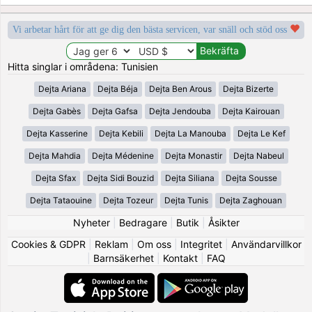
Vi arbetar hårt för att ge dig den bästa servicen, var snäll och stöd oss
Hitta singlar i områdena: Tunisien
Dejta Ariana
Dejta Béja
Dejta Ben Arous
Dejta Bizerte
Dejta Gabès
Dejta Gafsa
Dejta Jendouba
Dejta Kairouan
Dejta Kasserine
Dejta Kebili
Dejta La Manouba
Dejta Le Kef
Dejta Mahdia
Dejta Médenine
Dejta Monastir
Dejta Nabeul
Dejta Sfax
Dejta Sidi Bouzid
Dejta Siliana
Dejta Sousse
Dejta Tataouine
Dejta Tozeur
Dejta Tunis
Dejta Zaghouan
Nyheter
|
Bedragare
|
Butik
|
Åsikter
Cookies & GDPR
|
Reklam
|
Om oss
|
Integritet
|
Användarvillkor
|
Barnsäkerhet
|
Kontakt
|
FAQ