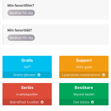
Min favoritfilm?
Berättar för dig
Min favoritlåt?
Berättar för dig
Gratis
Support
%
100
100% gratis
Gratis tjänster
Lyssnande moderatorer
Seriös
Besökare
kvalitetsprofiler
Mycket besökt
Bekräftad kvalitet
Det bästa