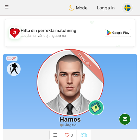
Tunisia Dating
Toggle
Mode
Logga in
navigation
💖
Hitta din perfekta matchning
💖
Ladda ner vår dejtingapp nu!
💕
💕
Förbjudna
0/1
0
Hamos
Lång tid
0