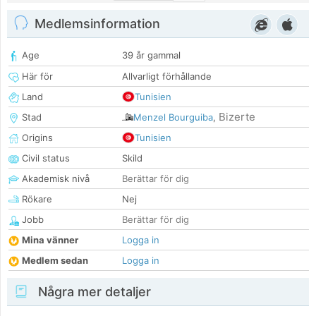
Medlemsinformation
Age
39 år gammal
Här för
Allvarligt förhållande
Land
Tunisien
Bizerte
Stad
Menzel Bourguiba
,
Origins
Tunisien
Civil status
Skild
Akademisk nivå
Berättar för dig
Rökare
Nej
Jobb
Berättar för dig
Mina vänner
Logga in
Medlem sedan
Logga in
Några mer detaljer