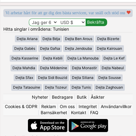
Vi arbetar hårt för att ge dig den bästa servicen, var snäll och stöd oss
Hitta singlar i områdena: Tunisien
Dejta Ariana
Dejta Béja
Dejta Ben Arous
Dejta Bizerte
Dejta Gabès
Dejta Gafsa
Dejta Jendouba
Dejta Kairouan
Dejta Kasserine
Dejta Kebili
Dejta La Manouba
Dejta Le Kef
Dejta Mahdia
Dejta Médenine
Dejta Monastir
Dejta Nabeul
Dejta Sfax
Dejta Sidi Bouzid
Dejta Siliana
Dejta Sousse
Dejta Tataouine
Dejta Tozeur
Dejta Tunis
Dejta Zaghouan
Nyheter
|
Bedragare
|
Butik
|
Åsikter
Cookies & GDPR
|
Reklam
|
Om oss
|
Integritet
|
Användarvillkor
|
Barnsäkerhet
|
Kontakt
|
FAQ