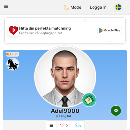
Tunisia Dating
Toggle
Mode
Logga in
navigation
💖
Hitta din perfekta matchning
💖
Ladda ner vår dejtingapp nu!
💕
💕
0.6/1
2
Adel9000
Lång tid
0