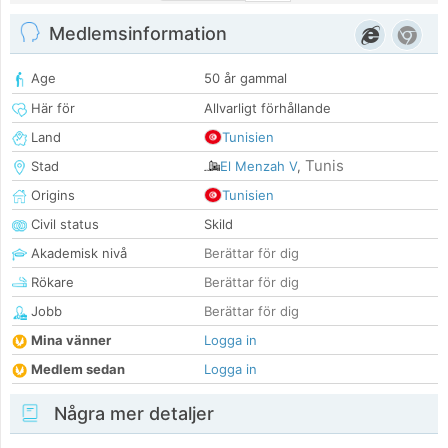
Medlemsinformation
Age
50 år gammal
Här för
Allvarligt förhållande
Land
Tunisien
Tunis
Stad
El Menzah V
,
Origins
Tunisien
Civil status
Skild
Akademisk nivå
Berättar för dig
Rökare
Berättar för dig
Jobb
Berättar för dig
Mina vänner
Logga in
Medlem sedan
Logga in
Några mer detaljer