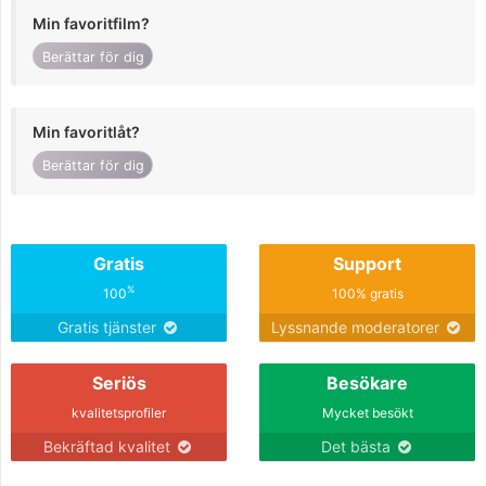
Min favoritfilm?
Berättar för dig
Min favoritlåt?
Berättar för dig
Gratis
Support
%
100
100% gratis
Gratis tjänster
Lyssnande moderatorer
Seriös
Besökare
kvalitetsprofiler
Mycket besökt
Bekräftad kvalitet
Det bästa