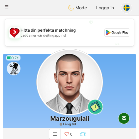
Tunisia Dating
Toggle
Mode
Logga in
navigation
💖
Hitta din perfekta matchning
💖
Ladda ner vår dejtingapp nu!
💕
💕
0.7/1
1
Marzouguiali
Lång tid
0