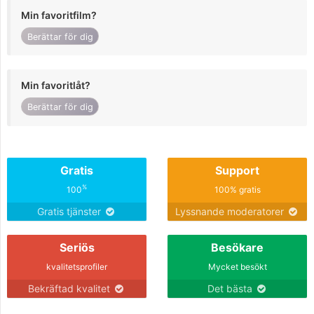
Min favoritfilm?
Berättar för dig
Min favoritlåt?
Berättar för dig
Gratis
Support
%
100
100% gratis
Gratis tjänster
Lyssnande moderatorer
Seriös
Besökare
kvalitetsprofiler
Mycket besökt
Bekräftad kvalitet
Det bästa