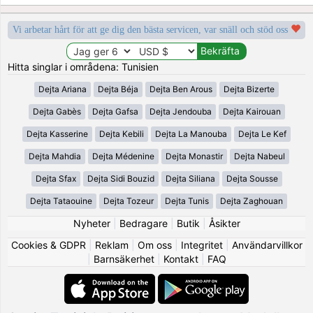
Vi arbetar hårt för att ge dig den bästa servicen, var snäll och stöd oss
Hitta singlar i områdena: Tunisien
Dejta Ariana
Dejta Béja
Dejta Ben Arous
Dejta Bizerte
Dejta Gabès
Dejta Gafsa
Dejta Jendouba
Dejta Kairouan
Dejta Kasserine
Dejta Kebili
Dejta La Manouba
Dejta Le Kef
Dejta Mahdia
Dejta Médenine
Dejta Monastir
Dejta Nabeul
Dejta Sfax
Dejta Sidi Bouzid
Dejta Siliana
Dejta Sousse
Dejta Tataouine
Dejta Tozeur
Dejta Tunis
Dejta Zaghouan
Nyheter
|
Bedragare
|
Butik
|
Åsikter
Cookies & GDPR
|
Reklam
|
Om oss
|
Integritet
|
Användarvillkor
|
Barnsäkerhet
|
Kontakt
|
FAQ