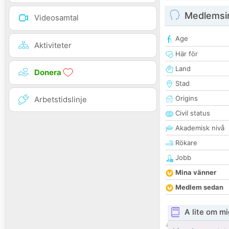
Medlemsi
Videosamtal
Age
Aktiviteter
Här för
Land
Donera
Stad
Origins
Arbetstidslinje
Civil status
Akademisk nivå
Rökare
Jobb
Mina vänner
Medlem sedan
A lite om mi