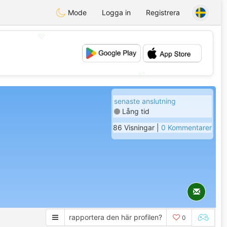
Mode
Logga in
Registrera
💖
💕
senaste anslutning
Lång tid
86 Visningar |
0 Kommentarer
rapportera den här profilen?
0