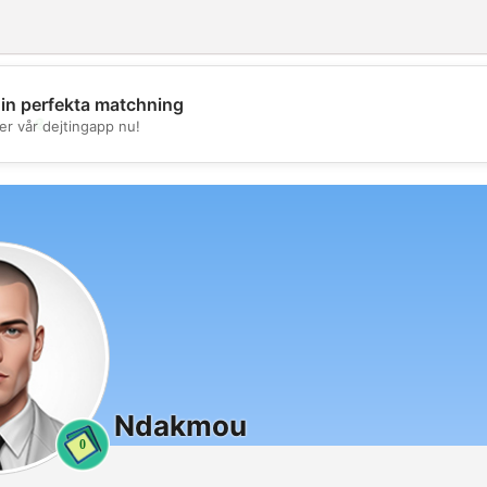
din perfekta matchning
💖
er vår dejtingapp nu!
💕
Ndakmou
0