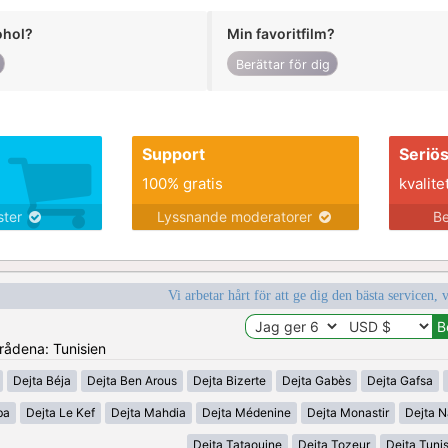
ohol?
Min favoritfilm?
Berättar för dig
Support
Seriö
100% gratis
kvalite
nster
Lyssnande moderatorer
Be
Vi arbetar hårt för att ge dig den bästa servicen, 
mrådena: Tunisien
Dejta Béja
Dejta Ben Arous
Dejta Bizerte
Dejta Gabès
Dejta Gafsa
ba
Dejta Le Kef
Dejta Mahdia
Dejta Médenine
Dejta Monastir
Dejta N
Dejta Tataouine
Dejta Tozeur
Dejta Tuni