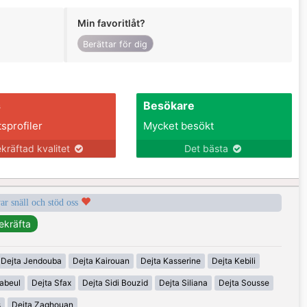
Min favoritlåt?
Berättar för dig
s
Besökare
tsprofiler
Mycket besökt
kräftad kvalitet
Det bästa
var snäll och stöd oss
Dejta Jendouba
Dejta Kairouan
Dejta Kasserine
Dejta Kebili
abeul
Dejta Sfax
Dejta Sidi Bouzid
Dejta Siliana
Dejta Sousse
s
Dejta Zaghouan