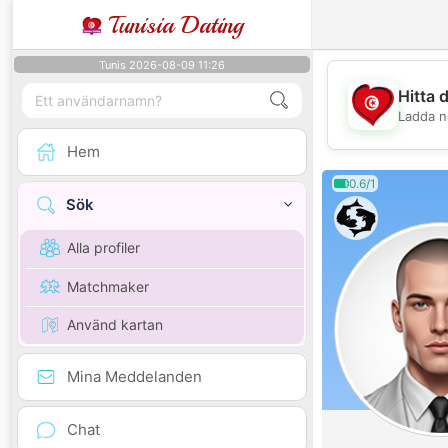
Tunisia Dating
Tunis 2026-08-09 11:26
Hitta 
Ladda n
Hem
0.6/1
Sök
Alla profiler
Matchmaker
Använd kartan
Mina Meddelanden
Chat