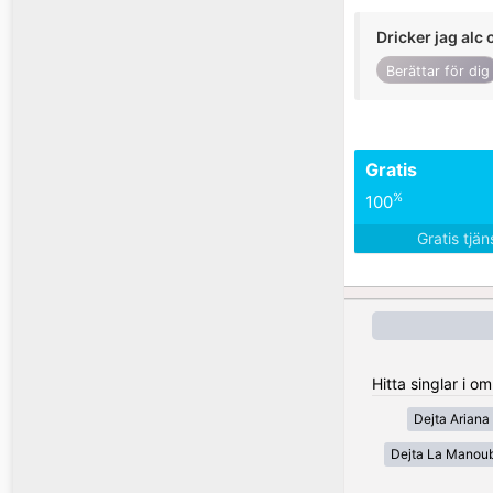
Dricker jag alc 
Berättar för dig
Gratis
%
100
Gratis tjä
Hitta singlar i o
Dejta Ariana
Dejta La Manou