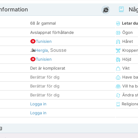
nformation
Någ
68 år gammal
Letar du
Avslappnat förhållande
Ögon
Tunisien
Håret
Sousse
Hergla
,
Kroppe
Tunisien
Höjd
Det är komplicerat
Vikt
Berättar för dig
Have ba
Berättar för dig
Vill ha 
Berättar för dig
Ändra st
Logga in
Religion
Logga in
g