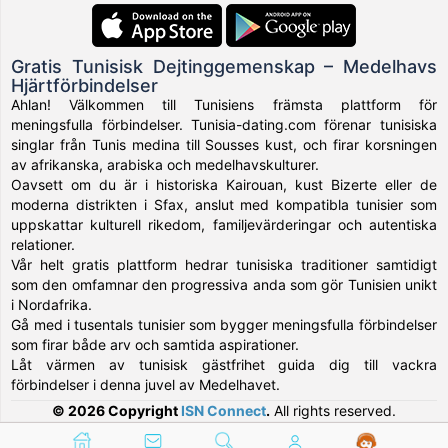
Gratis Tunisisk Dejtinggemenskap – Medelhavs
Hjärtförbindelser
Ahlan! Välkommen till Tunisiens främsta plattform för
meningsfulla förbindelser. Tunisia-dating.com förenar tunisiska
singlar från Tunis medina till Sousses kust, och firar korsningen
av afrikanska, arabiska och medelhavskulturer.
Oavsett om du är i historiska Kairouan, kust Bizerte eller de
moderna distrikten i Sfax, anslut med kompatibla tunisier som
uppskattar kulturell rikedom, familjevärderingar och autentiska
relationer.
Vår helt gratis plattform hedrar tunisiska traditioner samtidigt
som den omfamnar den progressiva anda som gör Tunisien unikt
i Nordafrika.
Gå med i tusentals tunisier som bygger meningsfulla förbindelser
som firar både arv och samtida aspirationer.
Låt värmen av tunisisk gästfrihet guida dig till vackra
förbindelser i denna juvel av Medelhavet.
© 2026 Copyright
ISN Connect
.
All rights reserved.