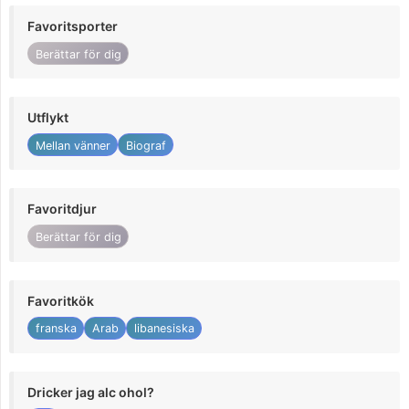
Favoritsporter
Berättar för dig
Utflykt
Mellan vänner
Biograf
Favoritdjur
Berättar för dig
Favoritkök
franska
Arab
libanesiska
Dricker jag alc ohol?