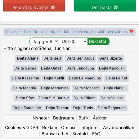
Bekräftad kvalitet
Det bästa
Vi arbetar hårt för att ge dig den bästa servicen, var snäll och stöd oss
Hitta singlar i områdena: Tunisien
Dejta Ariana
Dejta Béja
Dejta Ben Arous
Dejta Bizerte
Dejta Gabès
Dejta Gafsa
Dejta Jendouba
Dejta Kairouan
Dejta Kasserine
Dejta Kebili
Dejta La Manouba
Dejta Le Kef
Dejta Mahdia
Dejta Médenine
Dejta Monastir
Dejta Nabeul
Dejta Sfax
Dejta Sidi Bouzid
Dejta Siliana
Dejta Sousse
Dejta Tataouine
Dejta Tozeur
Dejta Tunis
Dejta Zaghouan
Nyheter
|
Bedragare
|
Butik
|
Åsikter
Cookies & GDPR
|
Reklam
|
Om oss
|
Integritet
|
Användarvillkor
|
Barnsäkerhet
|
Kontakt
|
FAQ