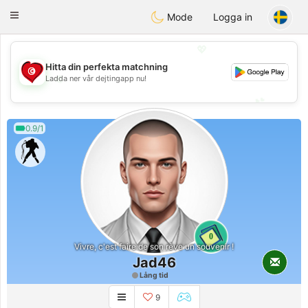
Tunisia Dating
Toggle
Mode
Logga in
navigation
💖
Hitta din perfekta matchning
💖
Ladda ner vår dejtingapp nu!
💕
💕
0.9/1
0
Vivre, c'est faire de son rêve un souvenir !
Jad46
Lång tid
9