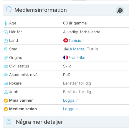
Medlemsinformation
Age
60 år gammal
Här för
Allvarligt förhållande
Land
Tunisien
Tunis
Stad
La Marsa
,
Origins
Frankrike
Civil status
Skild
Akademisk nivå
PhD
Rökare
Berättar för dig
Jobb
Berättar för dig
Mina vänner
Logga in
Medlem sedan
Logga in
Några mer detaljer