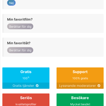
Nej
Min favoritfilm?
Berättar för dig
Min favoritlåt?
Berättar för dig
Gratis
Support
%
100
100% gratis
Gratis tjänster
Lyssnande moderatorer
Seriös
Besökare
kvalitetsprofiler
Mycket besökt