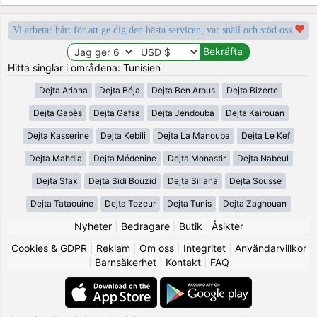
Vi arbetar hårt för att ge dig den bästa servicen, var snäll och stöd oss
Hitta singlar i områdena: Tunisien
Dejta Ariana
Dejta Béja
Dejta Ben Arous
Dejta Bizerte
Dejta Gabès
Dejta Gafsa
Dejta Jendouba
Dejta Kairouan
Dejta Kasserine
Dejta Kebili
Dejta La Manouba
Dejta Le Kef
Dejta Mahdia
Dejta Médenine
Dejta Monastir
Dejta Nabeul
Dejta Sfax
Dejta Sidi Bouzid
Dejta Siliana
Dejta Sousse
Dejta Tataouine
Dejta Tozeur
Dejta Tunis
Dejta Zaghouan
Nyheter
|
Bedragare
|
Butik
|
Åsikter
Cookies & GDPR
|
Reklam
|
Om oss
|
Integritet
|
Användarvillkor
|
Barnsäkerhet
|
Kontakt
|
FAQ