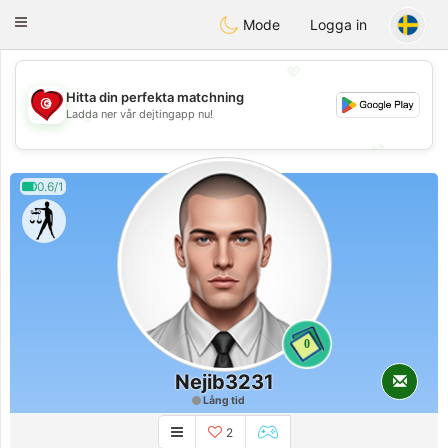
Tunisia Dating
Toggle
Mode
Logga in
navigation
💖
Hitta din perfekta matchning
Ladda ner vår dejtingapp nu!
💖
💕
💕
0.6/1
0
Nejib3231
Lång tid
2