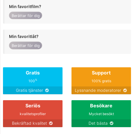
Min favoritfilm?
Berättar för dig
Min favoritlåt?
Berättar för dig
Gratis
Support
%
100
100% gratis
Gratis tjänster
Lyssnande moderatorer
Seriös
Besökare
kvalitetsprofiler
Mycket besökt
Bekräftad kvalitet
Det bästa