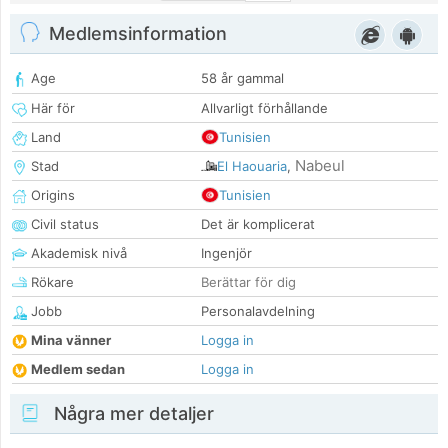
Medlemsinformation
Age
58 år gammal
Här för
Allvarligt förhållande
Land
Tunisien
Nabeul
Stad
El Haouaria
,
Origins
Tunisien
Civil status
Det är komplicerat
Akademisk nivå
Ingenjör
Rökare
Berättar för dig
Jobb
Personalavdelning
Mina vänner
Logga in
Medlem sedan
Logga in
Några mer detaljer