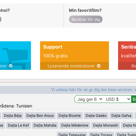
ohol?
Min favoritfilm?
Berättar för dig
Support
Seriö
100% gratis
kvalite
nster
Lyssnande moderatorer
Be
Vi arbetar hårt för att ge dig den bästa servicen, 
mrådena: Tunisien
Dejta Béja
Dejta Ben Arous
Dejta Bizerte
Dejta Gabès
Dejta Gafsa
ba
Dejta Le Kef
Dejta Mahdia
Dejta Médenine
Dejta Monastir
Dejta N
Dejta Tataouine
Dejta Tozeur
Dejta Tuni