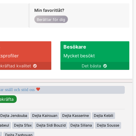
Min favoritlåt?
Berättar för dig
s
Besökare
tsprofiler
Mycket besökt
kräftad kvalitet
Det bästa
var snäll och stöd oss
Dejta Jendouba
Dejta Kairouan
Dejta Kasserine
Dejta Kebili
abeul
Dejta Sfax
Dejta Sidi Bouzid
Dejta Siliana
Dejta Sousse
s
Dejta Zaghouan