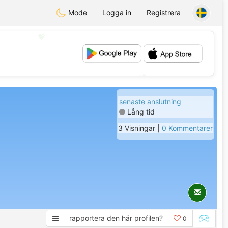
Mode
Logga in
Registrera
💖
💕
senaste anslutning
Lång tid
3 Visningar |
0 Kommentarer
rapportera den här profilen?
0