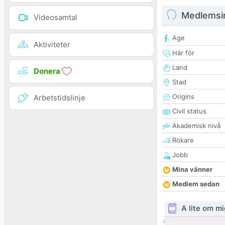
Medlemsi
Videosamtal
Age
Aktiviteter
Här för
Land
Donera
Stad
Origins
Arbetstidslinje
Civil status
Akademisk nivå
Rökare
Jobb
Mina vänner
Medlem sedan
A lite om mi