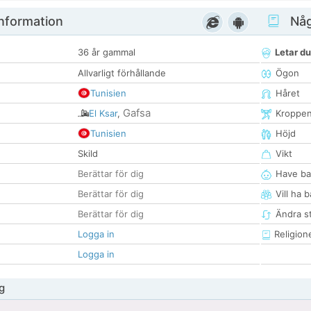
nformation
Någ
36 år gammal
Letar du
Allvarligt förhållande
Ögon
Tunisien
Håret
Gafsa
El Ksar
,
Kroppe
Tunisien
Höjd
Skild
Vikt
Berättar för dig
Have ba
Berättar för dig
Vill ha 
Berättar för dig
Ändra st
Logga in
Religion
Logga in
g