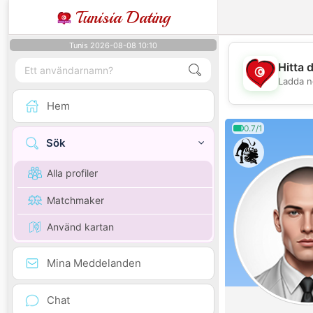
Tunisia Dating
Tunis 2026-08-08 10:10
Hitta 
Ladda n
Hem
0.7/1
Sök
Alla profiler
Matchmaker
Använd kartan
Mina Meddelanden
Chat