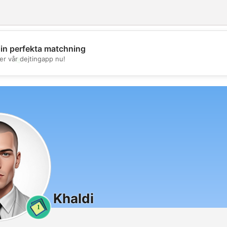
din perfekta matchning
💖
er vår dejtingapp nu!
💕
Khaldi
1