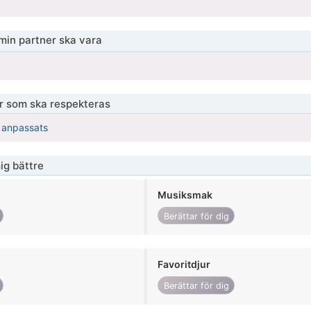
 min partner ska vara
er som ska respekteras
r anpassats
ig bättre
Musiksmak
Berättar för dig
Favoritdjur
Berättar för dig