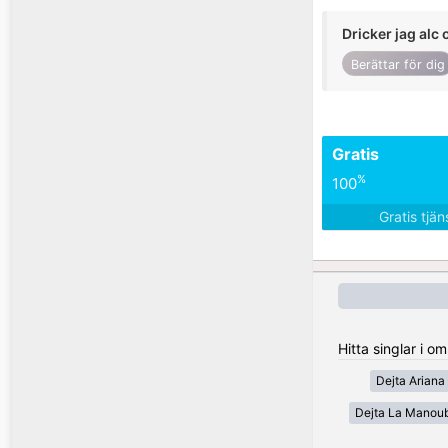
Dricker jag alc 
Berättar för dig
Gratis
%
100
Gratis tjä
Hitta singlar i o
Dejta Ariana
Dejta La Manou