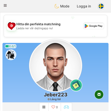
Tunisia Dating
Toggle
Mode
Logga in
navigation
💖
Hitta din perfekta matchning
💖
Ladda ner vår dejtingapp nu!
💕
💕
0.6/1
0
Jeber223
Lång tid
0