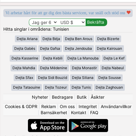
Vi arbetar hårt för att ge dig den bästa servicen, var snäll och stöd oss
Hitta singlar i områdena: Tunisien
Dejta Ariana
Dejta Béja
Dejta Ben Arous
Dejta Bizerte
Dejta Gabès
Dejta Gafsa
Dejta Jendouba
Dejta Kairouan
Dejta Kasserine
Dejta Kebili
Dejta La Manouba
Dejta Le Kef
Dejta Mahdia
Dejta Médenine
Dejta Monastir
Dejta Nabeul
Dejta Sfax
Dejta Sidi Bouzid
Dejta Siliana
Dejta Sousse
Dejta Tataouine
Dejta Tozeur
Dejta Tunis
Dejta Zaghouan
Nyheter
|
Bedragare
|
Butik
|
Åsikter
Cookies & GDPR
|
Reklam
|
Om oss
|
Integritet
|
Användarvillkor
|
Barnsäkerhet
|
Kontakt
|
FAQ