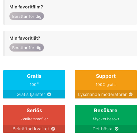
Min favoritfilm?
Berättar för dig
Min favoritlåt?
Berättar för dig
Gratis
Support
%
100
100% gratis
Gratis tjänster
Lyssnande moderatorer
Seriös
Besökare
kvalitetsprofiler
Mycket besökt
Bekräftad kvalitet
Det bästa