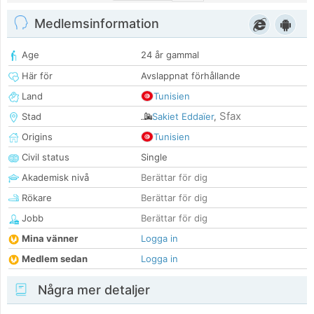
Medlemsinformation
Age
24 år gammal
Här för
Avslappnat förhållande
Land
Tunisien
Sfax
Stad
Sakiet Eddaïer
,
Origins
Tunisien
Civil status
Single
Akademisk nivå
Berättar för dig
Rökare
Berättar för dig
Jobb
Berättar för dig
Mina vänner
Logga in
Medlem sedan
Logga in
Några mer detaljer