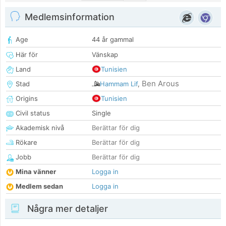
Medlemsinformation
Age
44 år gammal
Här för
Vänskap
Land
Tunisien
Ben Arous
Stad
Hammam Lif
,
Origins
Tunisien
Civil status
Single
Akademisk nivå
Berättar för dig
Rökare
Berättar för dig
Jobb
Berättar för dig
Mina vänner
Logga in
Medlem sedan
Logga in
Några mer detaljer