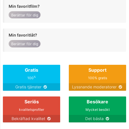
Min favoritfilm?
Berättar för dig
Min favoritlåt?
Berättar för dig
Gratis
Support
%
100
100% gratis
Gratis tjänster
Lyssnande moderatorer
Seriös
Besökare
kvalitetsprofiler
Mycket besökt
Bekräftad kvalitet
Det bästa