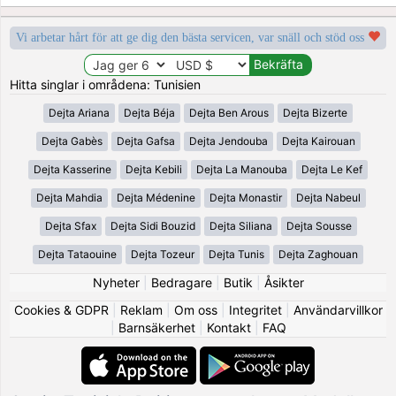
Vi arbetar hårt för att ge dig den bästa servicen, var snäll och stöd oss
Hitta singlar i områdena: Tunisien
Dejta Ariana
Dejta Béja
Dejta Ben Arous
Dejta Bizerte
Dejta Gabès
Dejta Gafsa
Dejta Jendouba
Dejta Kairouan
Dejta Kasserine
Dejta Kebili
Dejta La Manouba
Dejta Le Kef
Dejta Mahdia
Dejta Médenine
Dejta Monastir
Dejta Nabeul
Dejta Sfax
Dejta Sidi Bouzid
Dejta Siliana
Dejta Sousse
Dejta Tataouine
Dejta Tozeur
Dejta Tunis
Dejta Zaghouan
Nyheter
|
Bedragare
|
Butik
|
Åsikter
Cookies & GDPR
|
Reklam
|
Om oss
|
Integritet
|
Användarvillkor
|
Barnsäkerhet
|
Kontakt
|
FAQ