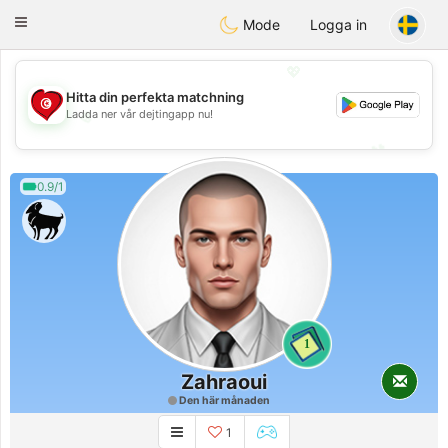
Tunisia Dating
Toggle
Mode
Logga in
navigation
💖
Hitta din perfekta matchning
💖
Ladda ner vår dejtingapp nu!
💕
💕
0.9/1
1
Zahraoui
Den här månaden
1