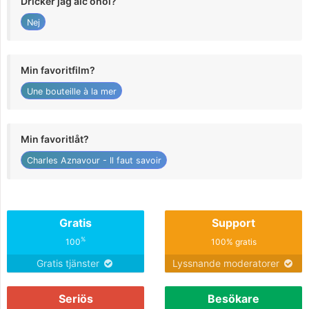
Dricker jag alc ohol?
Nej
Min favoritfilm?
Une bouteille à la mer
Min favoritlåt?
Charles Aznavour - Il faut savoir
Gratis
Support
%
100
100% gratis
Gratis tjänster
Lyssnande moderatorer
Seriös
Besökare