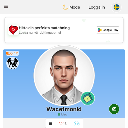
Tunisia Dating
Toggle
Mode
Logga in
navigation
💖
Hitta din perfekta matchning
💖
Ladda ner vår dejtingapp nu!
💕
💕
0.4/1
2
Wacefmonld
Idag
6