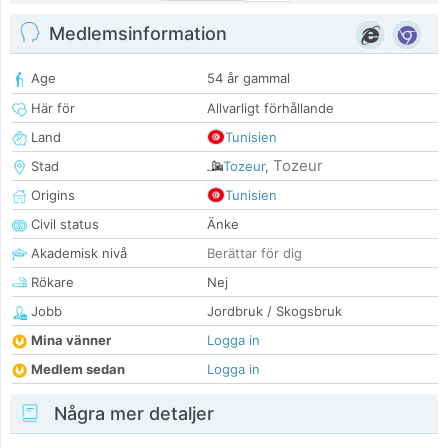
Medlemsinformation
Age
54 år gammal
Här för
Allvarligt förhållande
Land
Tunisien
Tozeur
Stad
Tozeur
,
Origins
Tunisien
Civil status
Änke
Akademisk nivå
Berättar för dig
Rökare
Nej
Jobb
Jordbruk / Skogsbruk
Mina vänner
Logga in
Medlem sedan
Logga in
Några mer detaljer