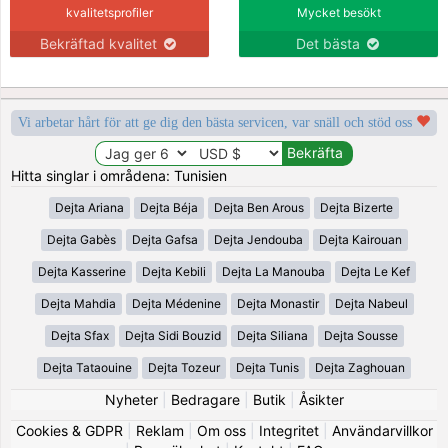
kvalitetsprofiler
Mycket besökt
Bekräftad kvalitet
Det bästa
Vi arbetar hårt för att ge dig den bästa servicen, var snäll och stöd oss
Hitta singlar i områdena: Tunisien
Dejta Ariana
Dejta Béja
Dejta Ben Arous
Dejta Bizerte
Dejta Gabès
Dejta Gafsa
Dejta Jendouba
Dejta Kairouan
Dejta Kasserine
Dejta Kebili
Dejta La Manouba
Dejta Le Kef
Dejta Mahdia
Dejta Médenine
Dejta Monastir
Dejta Nabeul
Dejta Sfax
Dejta Sidi Bouzid
Dejta Siliana
Dejta Sousse
Dejta Tataouine
Dejta Tozeur
Dejta Tunis
Dejta Zaghouan
Nyheter
|
Bedragare
|
Butik
|
Åsikter
Cookies & GDPR
|
Reklam
|
Om oss
|
Integritet
|
Användarvillkor