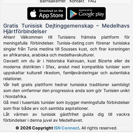
|
Barnsäkerhet
|
Kontakt
|
FAQ
Gratis Tunisisk Dejtinggemenskap – Medelhavs
Hjärtförbindelser
Ahlan! Välkommen till Tunisiens främsta plattform för
meningsfulla förbindelser. Tunisia-dating.com förenar tunisiska
singlar från Tunis medina till Sousses kust, och firar korsningen
av afrikanska, arabiska och medelhavskulturer.
Oavsett om du är i historiska Kairouan, kust Bizerte eller de
moderna distrikten i Sfax, anslut med kompatibla tunisier som
uppskattar kulturell rikedom, familjevärderingar och autentiska
relationer.
Vår helt gratis plattform hedrar tunisiska traditioner samtidigt
som den omfamnar den progressiva anda som gör Tunisien unikt
i Nordafrika.
Gå med i tusentals tunisier som bygger meningsfulla förbindelser
som firar både arv och samtida aspirationer.
Låt värmen av tunisisk gästfrihet guida dig till vackra
förbindelser i denna juvel av Medelhavet.
© 2026 Copyright
ISN Connect
.
All rights reserved.