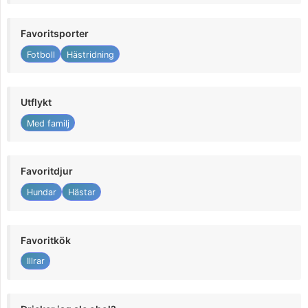
Favoritsporter
Fotboll
Hästridning
Utflykt
Med familj
Favoritdjur
Hundar
Hästar
Favoritkök
Illrar