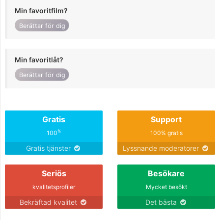
Min favoritfilm?
Berättar för dig
Min favoritlåt?
Berättar för dig
Gratis
Support
%
100
100% gratis
Gratis tjänster
Lyssnande moderatorer
Seriös
Besökare
kvalitetsprofiler
Mycket besökt
Bekräftad kvalitet
Det bästa