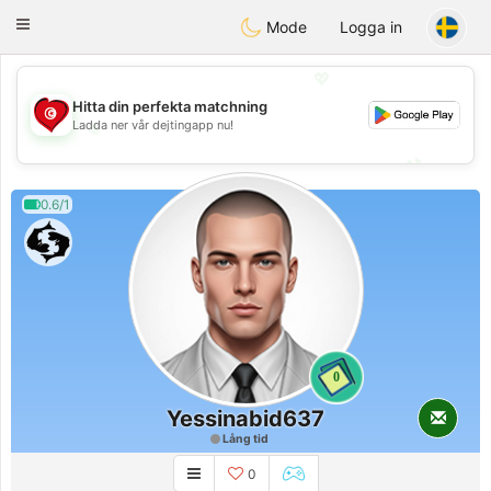
Tunisia Dating
Toggle
Mode
Logga in
navigation
💖
Hitta din perfekta matchning
💖
Ladda ner vår dejtingapp nu!
💕
💕
0.6/1
0
Yessinabid637
Lång tid
0