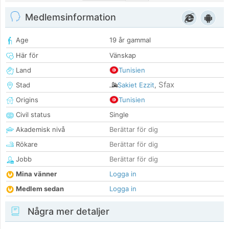
Medlemsinformation
Age
19 år gammal
Här för
Vänskap
Land
Tunisien
Sfax
Stad
Sakiet Ezzit
,
Origins
Tunisien
Civil status
Single
Akademisk nivå
Berättar för dig
Rökare
Berättar för dig
Jobb
Berättar för dig
Mina vänner
Logga in
Medlem sedan
Logga in
Några mer detaljer