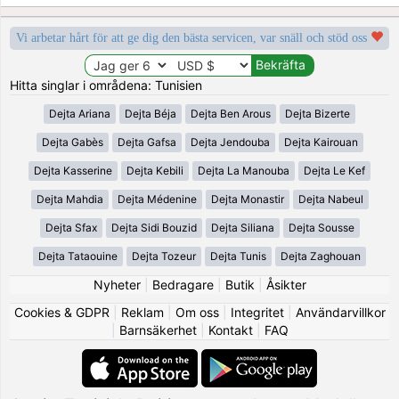
Vi arbetar hårt för att ge dig den bästa servicen, var snäll och stöd oss
Hitta singlar i områdena: Tunisien
Dejta Ariana
Dejta Béja
Dejta Ben Arous
Dejta Bizerte
Dejta Gabès
Dejta Gafsa
Dejta Jendouba
Dejta Kairouan
Dejta Kasserine
Dejta Kebili
Dejta La Manouba
Dejta Le Kef
Dejta Mahdia
Dejta Médenine
Dejta Monastir
Dejta Nabeul
Dejta Sfax
Dejta Sidi Bouzid
Dejta Siliana
Dejta Sousse
Dejta Tataouine
Dejta Tozeur
Dejta Tunis
Dejta Zaghouan
Nyheter
|
Bedragare
|
Butik
|
Åsikter
Cookies & GDPR
|
Reklam
|
Om oss
|
Integritet
|
Användarvillkor
|
Barnsäkerhet
|
Kontakt
|
FAQ