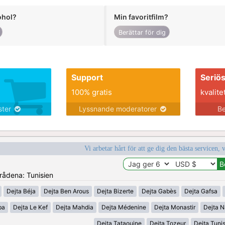
ohol?
Min favoritfilm?
Berättar för dig
Support
Seriö
100% gratis
kvalite
nster
Lyssnande moderatorer
Be
Vi arbetar hårt för att ge dig den bästa servicen, 
mrådena: Tunisien
Dejta Béja
Dejta Ben Arous
Dejta Bizerte
Dejta Gabès
Dejta Gafsa
ba
Dejta Le Kef
Dejta Mahdia
Dejta Médenine
Dejta Monastir
Dejta N
Dejta Tataouine
Dejta Tozeur
Dejta Tuni