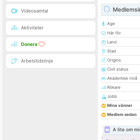
Medlemsi
Videosamtal
Age
Aktiviteter
Här för
Land
Donera
Stad
Origins
Arbetstidslinje
Civil status
Akademisk nivå
Rökare
Jobb
Mina vänner
Medlem sedan
A lite om mi