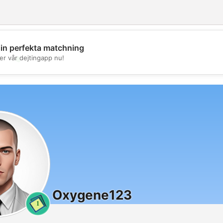
din perfekta matchning
💖
er vår dejtingapp nu!
💕
Oxygene123
1