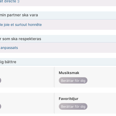
t directe :)
 min partner ska vara
de joie et surtout honnête
er som ska respekteras
r anpassats
ig bättre
Musiksmak
Berättar för dig
Favoritdjur
Berättar för dig