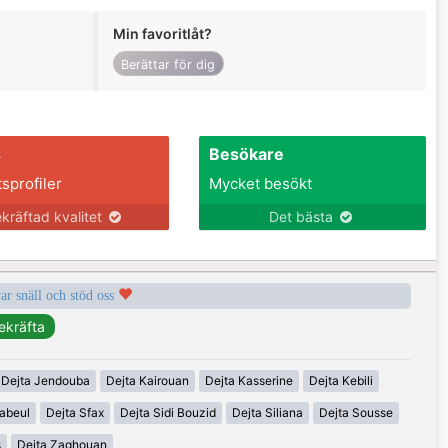
Min favoritlåt?
Berättar för dig
s
Besökare
tsprofiler
Mycket besökt
kräftad kvalitet
Det bästa
var snäll och stöd oss
Dejta Jendouba
Dejta Kairouan
Dejta Kasserine
Dejta Kebili
abeul
Dejta Sfax
Dejta Sidi Bouzid
Dejta Siliana
Dejta Sousse
s
Dejta Zaghouan