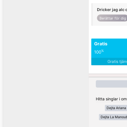
Dricker jag alc 
Berättar för dig
Gratis
%
100
Gratis tjä
Hitta singlar i o
Dejta Ariana
Dejta La Manou