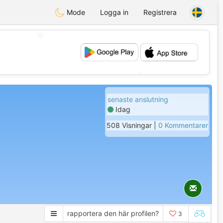
Mode
Logga in
Registrera
💖
💕
senaste anslutning
Idag
508 Visningar |
0 Kommentarer
rapportera den här profilen?
3