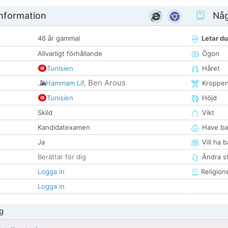
nformation
Någ
46 år gammal
Letar du
Allvarligt förhållande
Ögon
Tunisien
Håret
Ben Arous
Hammam Lif
,
Kroppe
Tunisien
Höjd
Skild
Vikt
Kandidatexamen
Have ba
Ja
Vill ha 
Berättar för dig
Ändra st
Logga in
Religion
Logga in
g