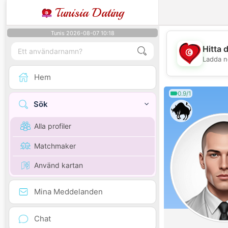
Tunisia Dating
Tunis 2026-08-07 10:18
Hitta 
Ladda n
Hem
0.9/1
Sök
Alla profiler
Matchmaker
Använd kartan
Mina Meddelanden
Chat