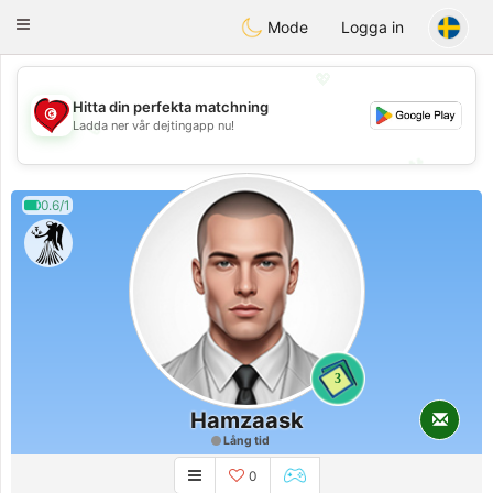
Tunisia Dating
Toggle
Mode
Logga in
navigation
💖
Hitta din perfekta matchning
💖
Ladda ner vår dejtingapp nu!
💕
💕
0.6/1
3
Hamzaask
Lång tid
0