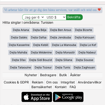
Vi arbetar hårt för att ge dig den bästa servicen, var snäll och stöd oss
Hitta singlar i områdena: Tunisien
Dejta Ariana
Dejta Béja
Dejta Ben Arous
Dejta Bizerte
Dejta Gabès
Dejta Gafsa
Dejta Jendouba
Dejta Kairouan
Dejta Kasserine
Dejta Kebili
Dejta La Manouba
Dejta Le Kef
Dejta Mahdia
Dejta Médenine
Dejta Monastir
Dejta Nabeul
Dejta Sfax
Dejta Sidi Bouzid
Dejta Siliana
Dejta Sousse
Dejta Tataouine
Dejta Tozeur
Dejta Tunis
Dejta Zaghouan
Nyheter
|
Bedragare
|
Butik
|
Åsikter
Cookies & GDPR
|
Reklam
|
Om oss
|
Integritet
|
Användarvillkor
|
Barnsäkerhet
|
Kontakt
|
FAQ