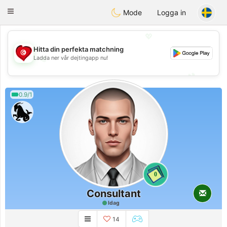
Tunisia Dating
Toggle
Mode
Logga in
navigation
💖
Hitta din perfekta matchning
💖
Ladda ner vår dejtingapp nu!
💕
💕
0.9/1
0
Consultant
Idag
14