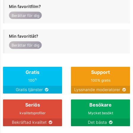
Min favoritfilm?
Berättar för dig
Min favoritlåt?
Berättar för dig
Gratis
Support
%
100
100% gratis
Gratis tjänster
Lyssnande moderatorer
Seriös
Besökare
kvalitetsprofiler
Mycket besökt
Bekräftad kvalitet
Det bästa