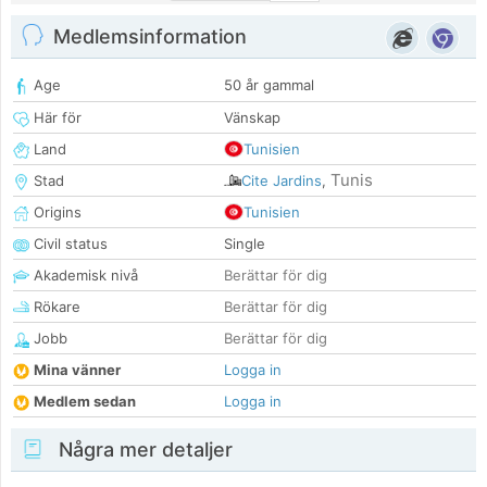
Medlemsinformation
Age
50 år gammal
Här för
Vänskap
Land
Tunisien
Tunis
Stad
Cite Jardins
,
Origins
Tunisien
Civil status
Single
Akademisk nivå
Berättar för dig
Rökare
Berättar för dig
Jobb
Berättar för dig
Mina vänner
Logga in
Medlem sedan
Logga in
Några mer detaljer