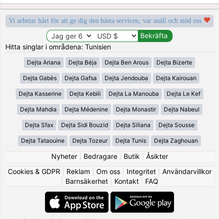
Vi arbetar hårt för att ge dig den bästa servicen, var snäll och stöd oss
Hitta singlar i områdena: Tunisien
Dejta Ariana
Dejta Béja
Dejta Ben Arous
Dejta Bizerte
Dejta Gabès
Dejta Gafsa
Dejta Jendouba
Dejta Kairouan
Dejta Kasserine
Dejta Kebili
Dejta La Manouba
Dejta Le Kef
Dejta Mahdia
Dejta Médenine
Dejta Monastir
Dejta Nabeul
Dejta Sfax
Dejta Sidi Bouzid
Dejta Siliana
Dejta Sousse
Dejta Tataouine
Dejta Tozeur
Dejta Tunis
Dejta Zaghouan
Nyheter
|
Bedragare
|
Butik
|
Åsikter
Cookies & GDPR
|
Reklam
|
Om oss
|
Integritet
|
Användarvillkor
|
Barnsäkerhet
|
Kontakt
|
FAQ