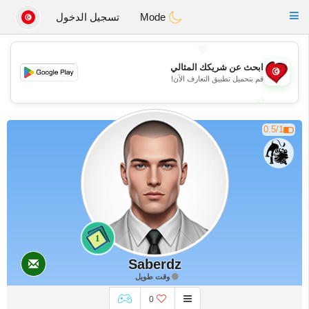
Tunisia Dating
Toggle
Mode
تسجيل الدخول
navigation
💖
ابحث عن شريكك المثالي
💖
قم بتحميل تطبيق التعارف الآن!
💕
💕
0.5/1
1
Saberdz
وقت طويل
0