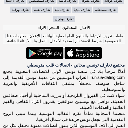
تعارف غرداية
تعارف غليزان
تعارف قالمة
تعارف قسطنطين
تعارف م سيلا
تعارف مستغانم
تعارف ميديا
تعارف ميلا
تعارف نعمة
تعارف ورقلة
تعارف وهران
الأخبار
|
المحتالون
|
المتجر
|
الآراء
ملفات تعريف الارتباط والقانون العام لحماية البيانات
|
الإعلان
|
معلومات عنا
|
الخصوصية
|
شروط الاستخدام
|
سلامة الأطفال
|
اتصل بنا
|
الأسئلة الشائعة
مجتمع تعارف تونسي مجاني - اتصالات قلب متوسطي
أهلاً! مرحباً بك في منصة تونس الأولى للاتصالات المعنوية. يجمع
Tunisia-dating.com العزاب التونسيين من مدينة تونس القديمة إلى
ساحل سوسة، محتفلاً بملتقى الثقافات الأفريقية والعربية
والمتوسطية.
سواء كنت في القيروان التاريخية أو بنزرت الساحلية أو أحياء صفاقس
الحديثة، تواصل مع تونسيين متوافقين يقدرون الثراء الثقافي والقيم
العائلية والعلاقات الأصيلة.
منصتنا المجانية تماماً تكرم التقاليد التونسية بينما تتبنى الروح
التقدمية التي تجعل تونس فريدة في شمال أفريقيا.
انضم إلى آلاف التونسيين الذين يبنون اتصالات معنوية تحتفل بكل من