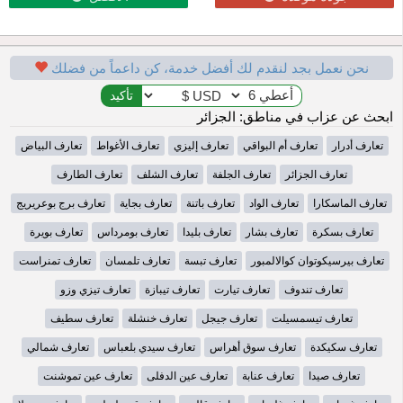
نحن نعمل بجد لنقدم لك أفضل خدمة، كن داعماً من فضلك
ابحث عن عزاب في مناطق: الجزائر
تعارف أدرار
تعارف أم البواقي
تعارف إليزي
تعارف الأغواط
تعارف البياض
تعارف الجزائر
تعارف الجلفة
تعارف الشلف
تعارف الطارف
تعارف الماسكارا
تعارف الواد
تعارف باتنة
تعارف بجاية
تعارف برج بوعريريج
تعارف بسكرة
تعارف بشار
تعارف بليدا
تعارف بومرداس
تعارف بويرة
تعارف بيرسيكوتوان كوالالمبور
تعارف تبسة
تعارف تلمسان
تعارف تمنراست
تعارف تندوف
تعارف تيارت
تعارف تيبازة
تعارف تيزي وزو
تعارف تيسمسيلت
تعارف جيجل
تعارف خنشلة
تعارف سطيف
تعارف سكيكدة
تعارف سوق أهراس
تعارف سيدي بلعباس
تعارف شمالي
تعارف صيدا
تعارف عنابة
تعارف عين الدفلى
تعارف عين تموشنت