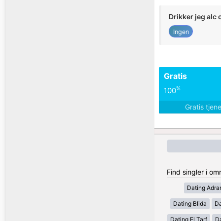
Drikker jeg alc 
Ingen
Gratis
%
100
Gratis tjen
Find singler i om
Dating Adra
Dating Blida
Da
Dating El Tarf
D