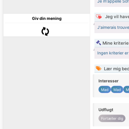
Je m'appelle Sofia
Jeg vil have
Giv din mening
J'aimerais trouv
Mine kriterie
Ingen kriterier er
Lær mig bed
Interesser
Mad
Mad
M
Udflugt
Fortæller dig