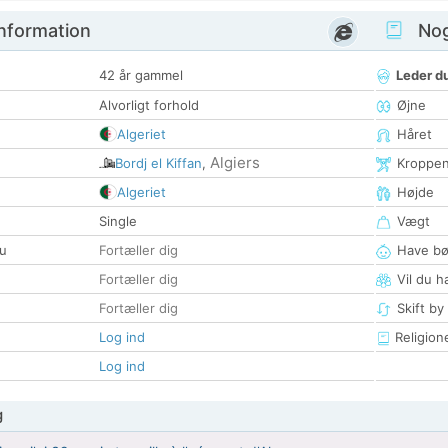
nformation
Nogl
42 år gammel
Leder du
Alvorligt forhold
Øjne
Algeriet
Håret
Algiers
Bordj el Kiffan
,
Kroppe
Algeriet
Højde
Single
Vægt
u
Fortæller dig
Have bø
Fortæller dig
Vil du h
Fortæller dig
Skift by
Log ind
Religion
Log ind
g