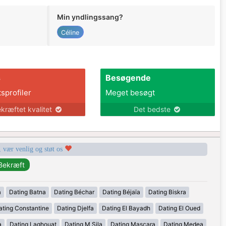
Min yndlingssang?
Céline
s
Besøgende
tsprofiler
Meget besøgt
kræftet kvalitet
Det bedste
, vær venlig og støt os
a
Dating Batna
Dating Béchar
Dating Béjaïa
Dating Biskra
ating Constantine
Dating Djelfa
Dating El Bayadh
Dating El Oued
a
Dating Laghouat
Dating M Sila
Dating Mascara
Dating Medea