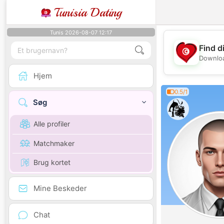
Tunisia Dating
Tunis 2026-08-07 12:17
Find d
Downloa
Hjem
0.5/1
Søg
Alle profiler
Matchmaker
Brug kortet
Mine Beskeder
Chat