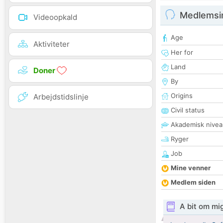
Medlemsi
Videoopkald
Age
Aktiviteter
Her for
Land
Doner
By
Origins
Arbejdstidslinje
Civil status
Akademisk nivea
Ryger
Job
Mine venner
Medlem siden
A bit om mi