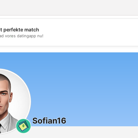
it perfekte match
💖
d vores datingapp nu!
💕
Sofian16
0