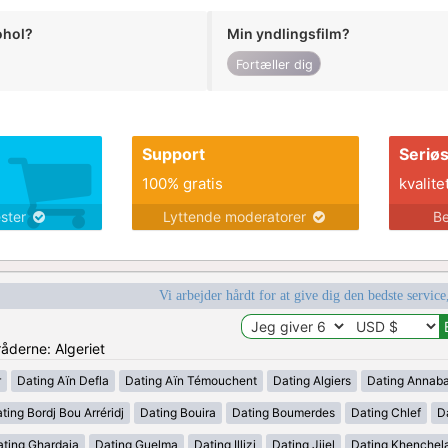
ohol?
Min yndlingsfilm?
Fortæller dig
Support
Seriø
100% gratis
kvalite
ester
Lyttende moderatorer
Be
Vi arbejder hårdt for at give dig den bedste service
råderne: Algeriet
r
Dating Aïn Defla
Dating Aïn Témouchent
Dating Algiers
Dating Annab
ting Bordj Bou Arréridj
Dating Bouira
Dating Boumerdes
Dating Chlef
D
ating Ghardaia
Dating Guelma
Dating Illizi
Dating Jijel
Dating Khenchel