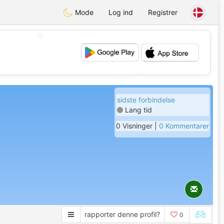
Mode
Log ind
Registrer
💖
💕
sidste forbindelse
Lang tid
0 Visninger |
0 Kommentarer
rapporter denne profil?
0