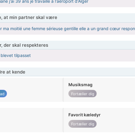
ne j'ai 39 ans je travaille à l'aéroport d'Alger
, at min partner skal være
er ma moitié une femme sérieuse gentille elle a un grand cœur respo
r, der skal respekteres
 blevet tilpasset
re at kende
Musiksmag
ad
Fortæller dig
Favorit kæledyr
Fortæller dig