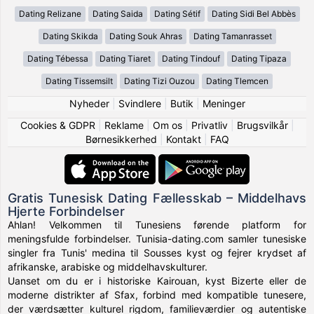
Dating Relizane
Dating Saida
Dating Sétif
Dating Sidi Bel Abbès
Dating Skikda
Dating Souk Ahras
Dating Tamanrasset
Dating Tébessa
Dating Tiaret
Dating Tindouf
Dating Tipaza
Dating Tissemsilt
Dating Tizi Ouzou
Dating Tlemcen
Nyheder
|
Svindlere
|
Butik
|
Meninger
Cookies & GDPR
|
Reklame
|
Om os
|
Privatliv
|
Brugsvilkår
|
Børnesikkerhed
|
Kontakt
|
FAQ
Gratis Tunesisk Dating Fællesskab – Middelhavs
Hjerte Forbindelser
Ahlan! Velkommen til Tunesiens førende platform for
meningsfulde forbindelser. Tunisia-dating.com samler tunesiske
singler fra Tunis' medina til Sousses kyst og fejrer krydset af
afrikanske, arabiske og middelhavskulturer.
Uanset om du er i historiske Kairouan, kyst Bizerte eller de
moderne distrikter af Sfax, forbind med kompatible tunesere,
der værdsætter kulturel rigdom, familieværdier og autentiske