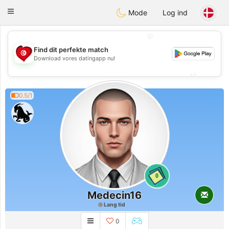
Tunisia Dating
Toggle
Mode
Log ind
navigation
💖
Find dit perfekte match
💖
Download vores datingapp nu!
💕
💕
0.5/1
0
Medecin16
Lang tid
0