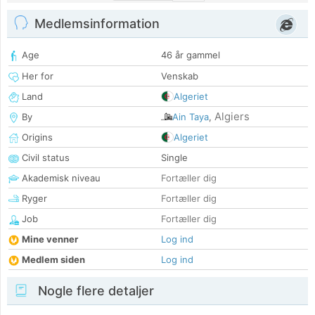
Medlemsinformation
Age
46 år gammel
Her for
Venskab
Land
Algeriet
Algiers
By
Ain Taya
,
Origins
Algeriet
Civil status
Single
Akademisk niveau
Fortæller dig
Ryger
Fortæller dig
Job
Fortæller dig
Mine venner
Log ind
Medlem siden
Log ind
Nogle flere detaljer