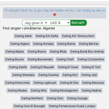
Vi arbejder hårdt for at give dig den bedste service, vær venlig og støt os
Find singler i områderne: Algeriet
Dating Adrar
Dating Aïn Defla
Dating Aïn Témouchent
Dating Algiers
Dating Annaba
Dating Batna
Dating Béchar
Dating Béjaïa
Dating Biskra
Dating Blida
Dating Bordj Bou Arréridj
Dating Bouira
Dating Boumerdes
Dating Chlef
Dating Constantine
Dating Djelfa
Dating El Bayadh
Dating El Oued
Dating El Tarf
Dating Ghardaia
Dating Guelma
Dating Illizi
Dating Jijel
Dating Khenchela
Dating Laghouat
Dating M Sila
Dating Mascara
Dating Medea
Dating Mila
Dating Mostaganem
Dating Naâma
Dating Northern
Dating Oran
Dating Ouargla
Dating Oum El Bouaghi
Dating Persekutuan Kuala Lumpur