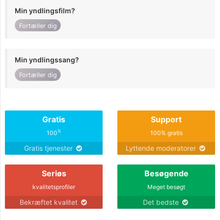
Min yndlingsfilm?
Fortæller dig
Min yndlingssang?
Fortæller dig
Gratis
Support
%
100
100% gratis
Gratis tjenester
Lyttende moderatorer
Seriøs
Besøgende
kvalitetsprofiler
Meget besøgt
Bekræftet kvalitet
Det bedste