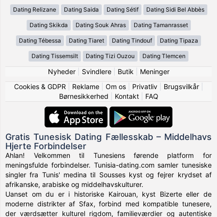
Dating Relizane
Dating Saida
Dating Sétif
Dating Sidi Bel Abbès
Dating Skikda
Dating Souk Ahras
Dating Tamanrasset
Dating Tébessa
Dating Tiaret
Dating Tindouf
Dating Tipaza
Dating Tissemsilt
Dating Tizi Ouzou
Dating Tlemcen
Nyheder
|
Svindlere
|
Butik
|
Meninger
Cookies & GDPR
|
Reklame
|
Om os
|
Privatliv
|
Brugsvilkår
|
Børnesikkerhed
|
Kontakt
|
FAQ
Gratis Tunesisk Dating Fællesskab – Middelhavs
Hjerte Forbindelser
Ahlan! Velkommen til Tunesiens førende platform for
meningsfulde forbindelser. Tunisia-dating.com samler tunesiske
singler fra Tunis' medina til Sousses kyst og fejrer krydset af
afrikanske, arabiske og middelhavskulturer.
Uanset om du er i historiske Kairouan, kyst Bizerte eller de
moderne distrikter af Sfax, forbind med kompatible tunesere,
der værdsætter kulturel rigdom, familieværdier og autentiske