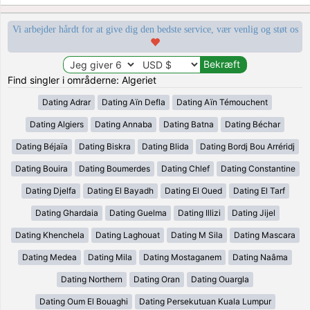
Vi arbejder hårdt for at give dig den bedste service, vær venlig og støt os
Find singler i områderne: Algeriet
Dating Adrar
Dating Aïn Defla
Dating Aïn Témouchent
Dating Algiers
Dating Annaba
Dating Batna
Dating Béchar
Dating Béjaïa
Dating Biskra
Dating Blida
Dating Bordj Bou Arréridj
Dating Bouira
Dating Boumerdes
Dating Chlef
Dating Constantine
Dating Djelfa
Dating El Bayadh
Dating El Oued
Dating El Tarf
Dating Ghardaia
Dating Guelma
Dating Illizi
Dating Jijel
Dating Khenchela
Dating Laghouat
Dating M Sila
Dating Mascara
Dating Medea
Dating Mila
Dating Mostaganem
Dating Naâma
Dating Northern
Dating Oran
Dating Ouargla
Dating Oum El Bouaghi
Dating Persekutuan Kuala Lumpur