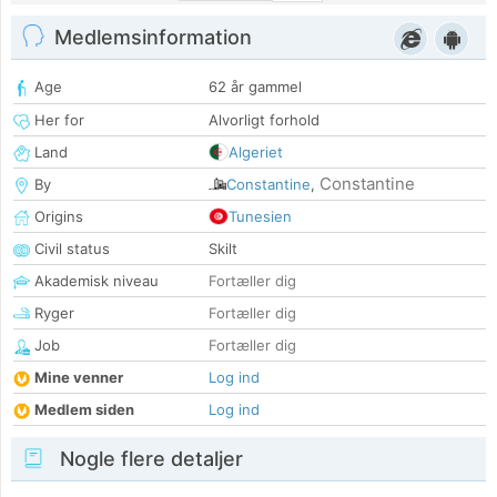
Medlemsinformation
Age
62 år gammel
Her for
Alvorligt forhold
Land
Algeriet
Constantine
By
Constantine
,
Origins
Tunesien
Civil status
Skilt
Akademisk niveau
Fortæller dig
Ryger
Fortæller dig
Job
Fortæller dig
Mine venner
Log ind
Medlem siden
Log ind
Nogle flere detaljer