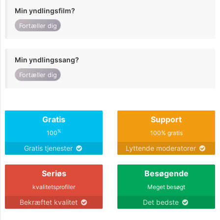
Min yndlingsfilm?
Fortæller dig
Min yndlingssang?
Fortæller dig
Gratis
Support
%
100
100% gratis
Gratis tjenester
Lyttende moderatorer
Seriøs
Besøgende
kvalitetsprofiler
Meget besøgt
Bekræftet kvalitet
Det bedste