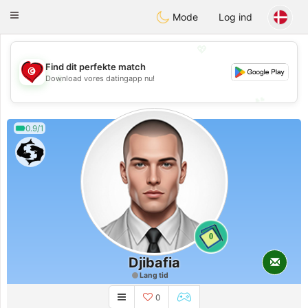
Tunisia Dating
Toggle
Mode
Log ind
navigation
💖
Find dit perfekte match
💖
Download vores datingapp nu!
💕
💕
0.9/1
0
Djibafia
Lang tid
0