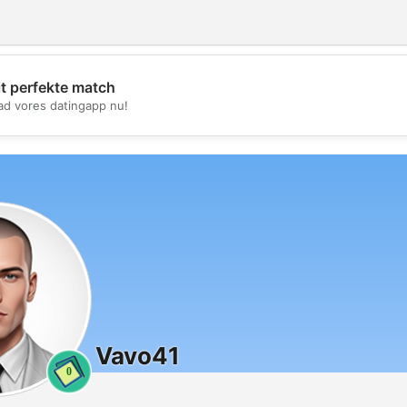
it perfekte match
💖
d vores datingapp nu!
💕
Vavo41
0