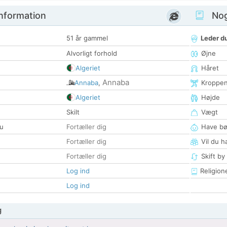
nformation
Nogl
51 år gammel
Leder du
Alvorligt forhold
Øjne
Algeriet
Håret
Annaba
Annaba
,
Kroppe
Algeriet
Højde
Skilt
Vægt
u
Fortæller dig
Have bø
Fortæller dig
Vil du h
Fortæller dig
Skift by
Log ind
Religion
Log ind
g