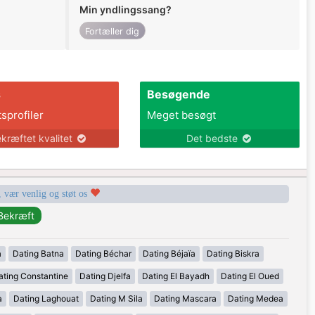
Min yndlingssang?
Fortæller dig
s
Besøgende
tsprofiler
Meget besøgt
kræftet kvalitet
Det bedste
, vær venlig og støt os
a
Dating Batna
Dating Béchar
Dating Béjaïa
Dating Biskra
ating Constantine
Dating Djelfa
Dating El Bayadh
Dating El Oued
a
Dating Laghouat
Dating M Sila
Dating Mascara
Dating Medea