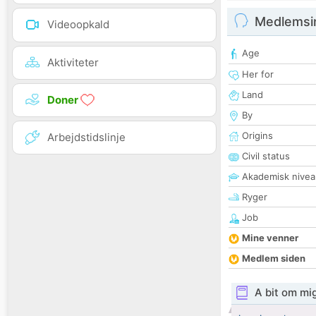
Medlemsi
Videoopkald
Age
Aktiviteter
Her for
Land
Doner
By
Origins
Arbejdstidslinje
Civil status
Akademisk nivea
Ryger
Job
Mine venner
Medlem siden
A bit om mi