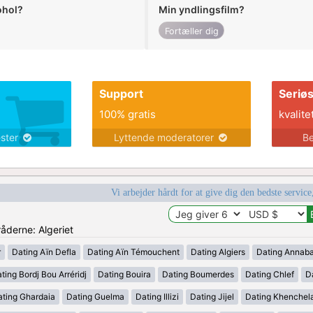
ohol?
Min yndlingsfilm?
Fortæller dig
Support
Seriø
100% gratis
kvalite
ester
Lyttende moderatorer
Be
Vi arbejder hårdt for at give dig den bedste service
råderne: Algeriet
r
Dating Aïn Defla
Dating Aïn Témouchent
Dating Algiers
Dating Annab
ting Bordj Bou Arréridj
Dating Bouira
Dating Boumerdes
Dating Chlef
D
ating Ghardaia
Dating Guelma
Dating Illizi
Dating Jijel
Dating Khenchel