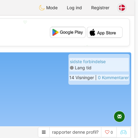
Mode
Log ind
Registrer
💖
💕
sidste forbindelse
Lang tid
14 Visninger |
0 Kommentarer
rapporter denne profil?
0