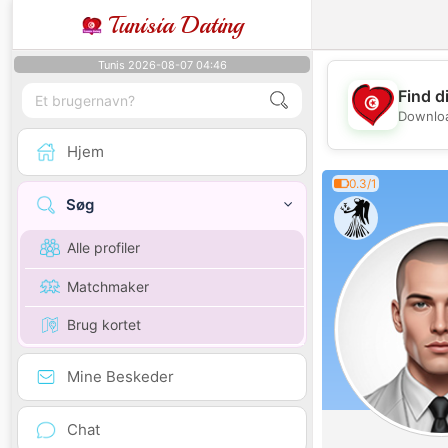
Tunisia Dating
Tunis 2026-08-07 04:46
Find d
Downloa
Hjem
0.3/1
Søg
Alle profiler
Matchmaker
Brug kortet
Mine Beskeder
Chat