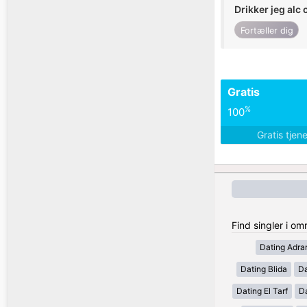
Drikker jeg alc 
Fortæller dig
Gratis
%
100
Gratis tjen
Find singler i om
Dating Adra
Dating Blida
Da
Dating El Tarf
D