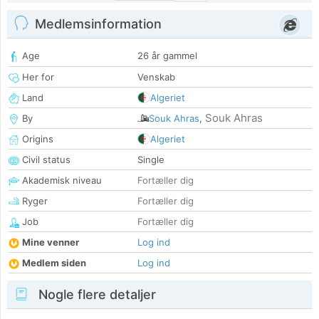
Medlemsinformation
Age
26 år gammel
Her for
Venskab
Land
Algeriet
Souk Ahras
By
Souk Ahras
,
Origins
Algeriet
Civil status
Single
Akademisk niveau
Fortæller dig
Ryger
Fortæller dig
Job
Fortæller dig
Mine venner
Log ind
Medlem siden
Log ind
Nogle flere detaljer