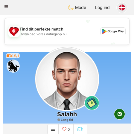
Tunisia Dating
Toggle
Mode
Log ind
navigation
💖
Find dit perfekte match
💖
Download vores datingapp nu!
💕
💕
0.5/1
0
Salahh
Lang tid
0