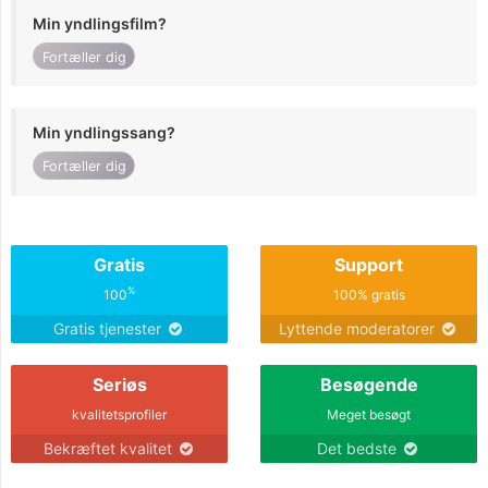
Min yndlingsfilm?
Fortæller dig
Min yndlingssang?
Fortæller dig
Gratis
Support
%
100
100% gratis
Gratis tjenester
Lyttende moderatorer
Seriøs
Besøgende
kvalitetsprofiler
Meget besøgt
Bekræftet kvalitet
Det bedste