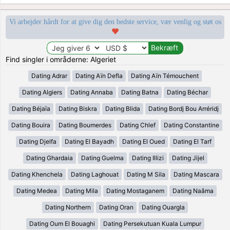
Vi arbejder hårdt for at give dig den bedste service, vær venlig og støt os
Find singler i områderne: Algeriet
Dating Adrar
Dating Aïn Defla
Dating Aïn Témouchent
Dating Algiers
Dating Annaba
Dating Batna
Dating Béchar
Dating Béjaïa
Dating Biskra
Dating Blida
Dating Bordj Bou Arréridj
Dating Bouira
Dating Boumerdes
Dating Chlef
Dating Constantine
Dating Djelfa
Dating El Bayadh
Dating El Oued
Dating El Tarf
Dating Ghardaia
Dating Guelma
Dating Illizi
Dating Jijel
Dating Khenchela
Dating Laghouat
Dating M Sila
Dating Mascara
Dating Medea
Dating Mila
Dating Mostaganem
Dating Naâma
Dating Northern
Dating Oran
Dating Ouargla
Dating Oum El Bouaghi
Dating Persekutuan Kuala Lumpur