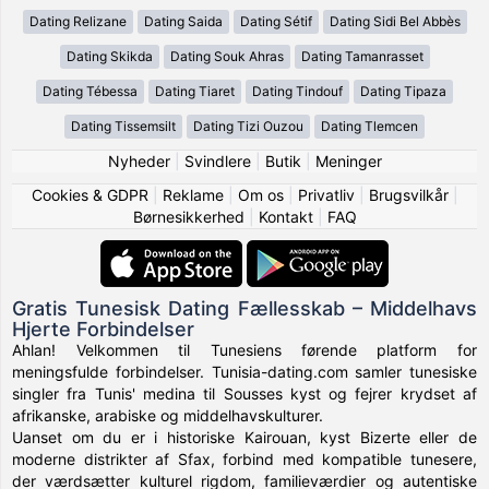
Dating Relizane
Dating Saida
Dating Sétif
Dating Sidi Bel Abbès
Dating Skikda
Dating Souk Ahras
Dating Tamanrasset
Dating Tébessa
Dating Tiaret
Dating Tindouf
Dating Tipaza
Dating Tissemsilt
Dating Tizi Ouzou
Dating Tlemcen
Nyheder
|
Svindlere
|
Butik
|
Meninger
Cookies & GDPR
|
Reklame
|
Om os
|
Privatliv
|
Brugsvilkår
|
Børnesikkerhed
|
Kontakt
|
FAQ
Gratis Tunesisk Dating Fællesskab – Middelhavs
Hjerte Forbindelser
Ahlan! Velkommen til Tunesiens førende platform for
meningsfulde forbindelser. Tunisia-dating.com samler tunesiske
singler fra Tunis' medina til Sousses kyst og fejrer krydset af
afrikanske, arabiske og middelhavskulturer.
Uanset om du er i historiske Kairouan, kyst Bizerte eller de
moderne distrikter af Sfax, forbind med kompatible tunesere,
der værdsætter kulturel rigdom, familieværdier og autentiske