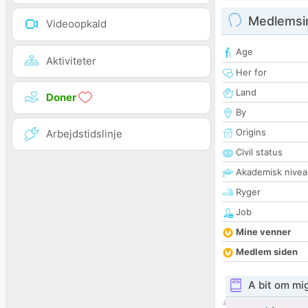
Medlemsi
Videoopkald
Age
Aktiviteter
Her for
Land
Doner
By
Origins
Arbejdstidslinje
Civil status
Akademisk nivea
Ryger
Job
Mine venner
Medlem siden
A bit om mi