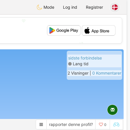
Mode
Log ind
Registrer
💖
💕
sidste forbindelse
Lang tid
2 Visninger |
0 Kommentarer
rapporter denne profil?
0