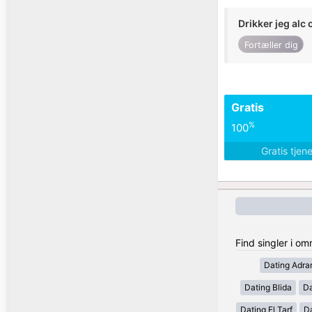
Drikker jeg alc 
Fortæller dig
Gratis
%
100
Gratis tjen
Find singler i om
Dating Adra
Dating Blida
Da
Dating El Tarf
D