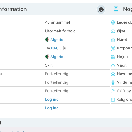
nformation
Nogl
48 år gammel
Leder du
Uformelt forhold
Øjne
Algeriet
Håret
Jijel
Jijel
,
Kroppe
Algeriet
Højde
Skilt
Vægt
u
Fortæller dig
Have bø
Fortæller dig
Vil du h
Fortæller dig
Skift by
Log ind
Religion
Log ind
g