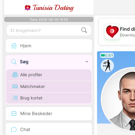
Tunisia Dating
Tunis 2026-08-06 19:59
Find d
Downloa
Hjem
0.9/1
Søg
Alle profiler
Matchmaker
Brug kortet
Mine Beskeder
Chat