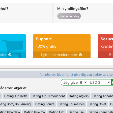
ohol?
Min yndlingsfilm?
Fortæller dig
Support
Seriø
100% gratis
kvalite
ester
Lyttende moderatorer
Be
Vi arbejder hårdt for at give dig den bedste service
råderne: Algeriet
r
Dating Aïn Defla
Dating Aïn Témouchent
Dating Algiers
Dating Annab
ting Bordj Bou Arréridj
Dating Bouira
Dating Boumerdes
Dating Chlef
D
ating Ghardaia
Dating Guelma
Dating Illizi
Dating Jijel
Dating Khenchel