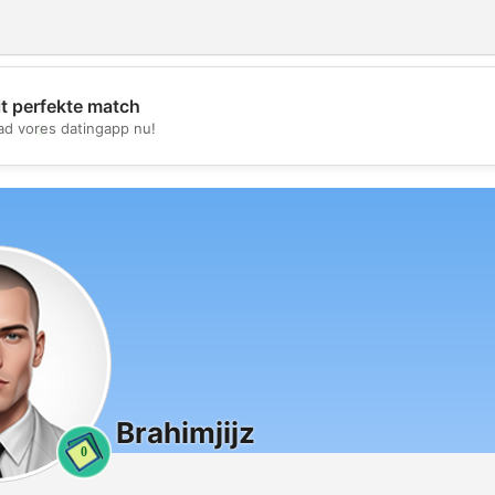
it perfekte match
💖
d vores datingapp nu!
💕
Brahimjijz
0