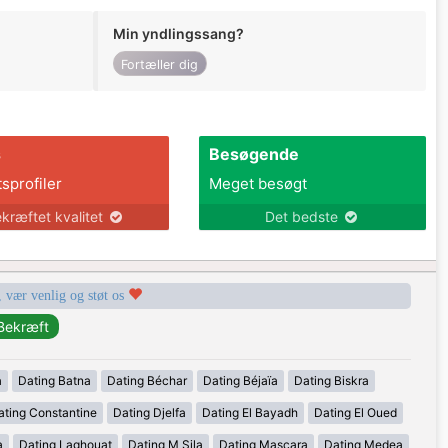
Min yndlingssang?
Fortæller dig
s
Besøgende
tsprofiler
Meget besøgt
kræftet kvalitet
Det bedste
, vær venlig og støt os
a
Dating Batna
Dating Béchar
Dating Béjaïa
Dating Biskra
ating Constantine
Dating Djelfa
Dating El Bayadh
Dating El Oued
a
Dating Laghouat
Dating M Sila
Dating Mascara
Dating Medea