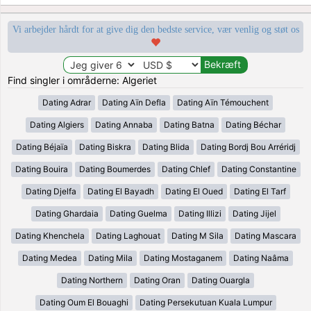
Vi arbejder hårdt for at give dig den bedste service, vær venlig og støt os
Find singler i områderne: Algeriet
Dating Adrar
Dating Aïn Defla
Dating Aïn Témouchent
Dating Algiers
Dating Annaba
Dating Batna
Dating Béchar
Dating Béjaïa
Dating Biskra
Dating Blida
Dating Bordj Bou Arréridj
Dating Bouira
Dating Boumerdes
Dating Chlef
Dating Constantine
Dating Djelfa
Dating El Bayadh
Dating El Oued
Dating El Tarf
Dating Ghardaia
Dating Guelma
Dating Illizi
Dating Jijel
Dating Khenchela
Dating Laghouat
Dating M Sila
Dating Mascara
Dating Medea
Dating Mila
Dating Mostaganem
Dating Naâma
Dating Northern
Dating Oran
Dating Ouargla
Dating Oum El Bouaghi
Dating Persekutuan Kuala Lumpur