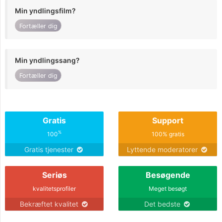
Min yndlingsfilm?
Fortæller dig
Min yndlingssang?
Fortæller dig
Gratis
Support
%
100
100% gratis
Gratis tjenester
Lyttende moderatorer
Seriøs
Besøgende
kvalitetsprofiler
Meget besøgt
Bekræftet kvalitet
Det bedste