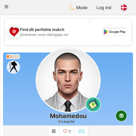
Tunisia Dating
Toggle
Mode
Log ind
navigation
💖
Find dit perfekte match
💖
Download vores datingapp nu!
💕
💕
0.5/1
0
Mohamedou
Lang tid
0