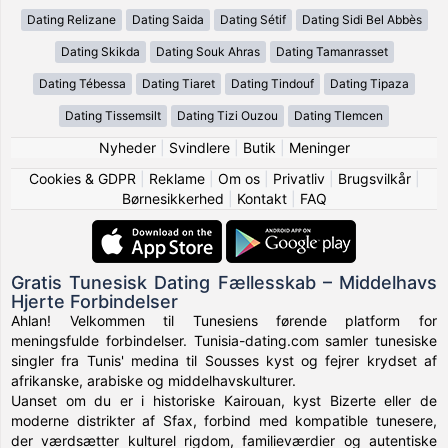
Dating Relizane
Dating Saida
Dating Sétif
Dating Sidi Bel Abbès
Dating Skikda
Dating Souk Ahras
Dating Tamanrasset
Dating Tébessa
Dating Tiaret
Dating Tindouf
Dating Tipaza
Dating Tissemsilt
Dating Tizi Ouzou
Dating Tlemcen
Nyheder
|
Svindlere
|
Butik
|
Meninger
Cookies & GDPR
|
Reklame
|
Om os
|
Privatliv
|
Brugsvilkår
|
Børnesikkerhed
|
Kontakt
|
FAQ
Gratis Tunesisk Dating Fællesskab – Middelhavs
Hjerte Forbindelser
Ahlan! Velkommen til Tunesiens førende platform for
meningsfulde forbindelser. Tunisia-dating.com samler tunesiske
singler fra Tunis' medina til Sousses kyst og fejrer krydset af
afrikanske, arabiske og middelhavskulturer.
Uanset om du er i historiske Kairouan, kyst Bizerte eller de
moderne distrikter af Sfax, forbind med kompatible tunesere,
der værdsætter kulturel rigdom, familieværdier og autentiske