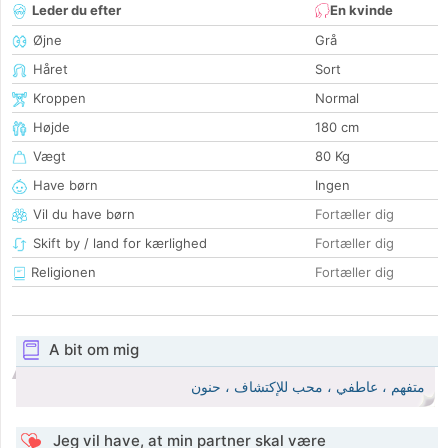
Leder du efter
En kvinde
Øjne
Grå
Håret
Sort
Kroppen
Normal
Højde
180 cm
Vægt
80 Kg
Have børn
Ingen
Vil du have børn
Fortæller dig
Skift by / land for kærlighed
Fortæller dig
Religionen
Fortæller dig
A bit om mig
متفهم ، عاطفي ، محب للإكتشاف ، حنون
Jeg vil have, at min partner skal være