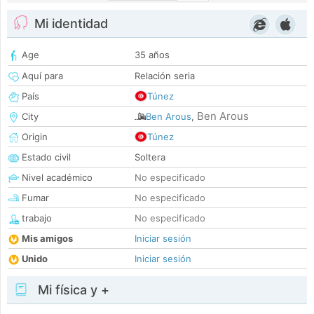
Mi identidad
Age
35 años
Aquí para
Relación seria
País
Túnez
Ben Arous
City
Ben Arous
,
Origin
Túnez
Estado civil
Soltera
Nivel académico
No especificado
Fumar
No especificado
trabajo
No especificado
Mis amigos
Iniciar sesión
Unido
Iniciar sesión
Mi física y +