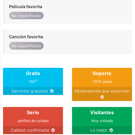
Película favorita
No especificado
Canción favorita
No especificado
Gratis
Soporte
%
100
100% gratis
Servicios gratuitos
Moderadores que escuchan
Serio
Visitantes
perfiles de calidad
Muy visitado
Calidad confirmada
Lo mejor