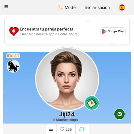
Tunisia Dating
Toggle
Mode
Iniciar sesión
navigation
💖
Encuentra tu pareja perfecta
💖
¡Descarga nuestra app de citas ahora!
💕
💕
0.3/1
0
Jiji24
Mucho tiempo
255