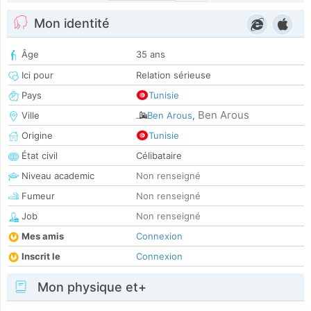
Mon identité
Âge
35 ans
Ici pour
Relation sérieuse
Pays
Tunisie
Ben Arous
Ville
Ben Arous
,
Origine
Tunisie
État civil
Célibataire
Niveau academic
Non renseigné
Fumeur
Non renseigné
Job
Non renseigné
Mes amis
Connexion
Inscrit le
Connexion
Mon physique et+