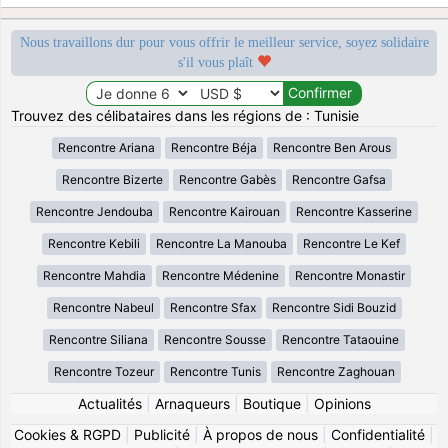
Nous travaillons dur pour vous offrir le meilleur service, soyez solidaire
s'il vous plaît
Trouvez des célibataires dans les régions de : Tunisie
Rencontre Ariana
Rencontre Béja
Rencontre Ben Arous
Rencontre Bizerte
Rencontre Gabès
Rencontre Gafsa
Rencontre Jendouba
Rencontre Kairouan
Rencontre Kasserine
Rencontre Kebili
Rencontre La Manouba
Rencontre Le Kef
Rencontre Mahdia
Rencontre Médenine
Rencontre Monastir
Rencontre Nabeul
Rencontre Sfax
Rencontre Sidi Bouzid
Rencontre Siliana
Rencontre Sousse
Rencontre Tataouine
Rencontre Tozeur
Rencontre Tunis
Rencontre Zaghouan
Actualités
|
Arnaqueurs
|
Boutique
|
Opinions
Cookies & RGPD
|
Publicité
|
À propos de nous
|
Confidentialité
|