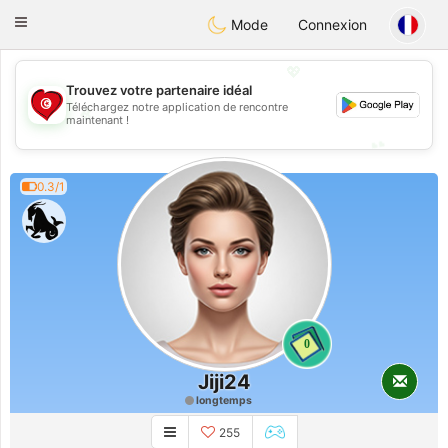
Tunisia Dating
Toggle
Mode
Connexion
navigation
💖
Trouvez votre partenaire idéal
Téléchargez notre application de rencontre
💖
maintenant !
💕
💕
0.3/1
0
Jiji24
longtemps
255