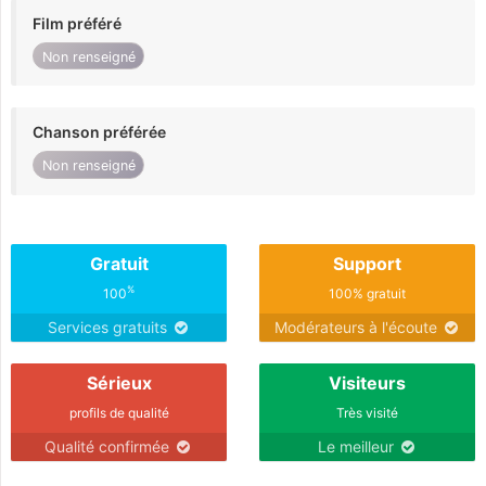
Film préféré
Non renseigné
Chanson préférée
Non renseigné
Gratuit
Support
%
100
100% gratuit
Services gratuits
Modérateurs à l'écoute
Sérieux
Visiteurs
profils de qualité
Très visité
Qualité confirmée
Le meilleur