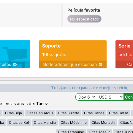
Película favorita
No especificado
Soporte
Serio
100% gratis
perfile
atuitos
Moderadores que escuchan
Ca
Trabajamos duro para darte el mejor servicio, po
os en las áreas de: Túnez
a
Citas Béja
Citas Ben Arous
Citas Bizerte
Citas Gabès
Citas Gafsa
uba
Citas Le Kef
Citas Mahdia
Citas Médenine
Citas Monastir
Citas N
Citas Tataouine
Citas Tozeur
Citas Tunis