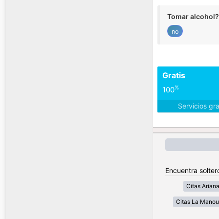
Tomar alcohol?
no
Gratis
%
100
Servicios gr
Encuentra solter
Citas Arian
Citas La Mano