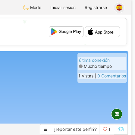
Mode
Iniciar sesión
Registrarse
💖
💕
última conexión
Mucho tiempo
1 Vistas |
0 Comentarios
¿reportar este perfil??
1