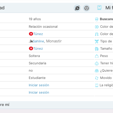
dad
Mi f
19 años
Buscan
Relación ocasional
Color d
Túnez
Color d
Monastir
Sahline
,
Tipo de
Túnez
Tamaño
Soltera
Peso
Secundaria
Tener hi
no
¿Quieres
Estudiante
Movido 
Iniciar sesión
La religi
Iniciar sesión
re mí