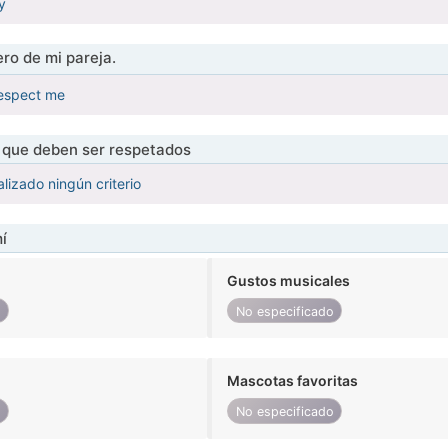
uy
ro de mi pareja.
espect me
s que deben ser respetados
lizado ningún criterio
í
Gustos musicales
o
No especificado
Mascotas favoritas
o
No especificado