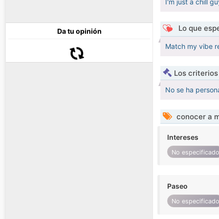
I'm just a chill g
Lo que espe
Da tu opinión
Match my vibe r
Los criterio
No se ha persona
conocer a m
Intereses
No especificad
Paseo
No especificad