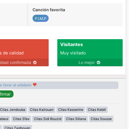
Canción favorita
P.I.M.P
Visitantes
s de calidad
Muy visitado
lidad confirmada
Lo mejor
r favor sé solidario
Citas Jendouba
Citas Kairouan
Citas Kasserine
Citas Kebili
abeul
Citas Sfax
Citas Sidi Bouzid
Citas Siliana
Citas Sousse
Citas Zaghouan