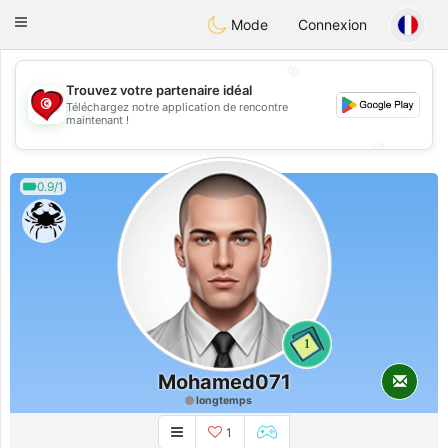
Tunisia Dating
Toggle
Mode
Connexion
navigation
💖
Trouvez votre partenaire idéal
Téléchargez notre application de rencontre
💖
maintenant !
💕
💕
0.9/1
1
Mohamed071
longtemps
1