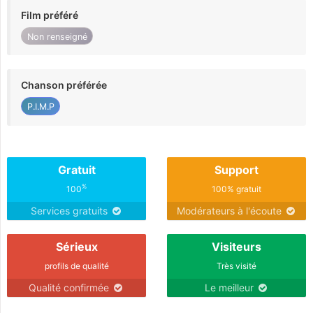
Film préféré
Non renseigné
Chanson préférée
P.I.M.P
Gratuit
Support
%
100
100% gratuit
Services gratuits
Modérateurs à l'écoute
Sérieux
Visiteurs
profils de qualité
Très visité
Qualité confirmée
Le meilleur