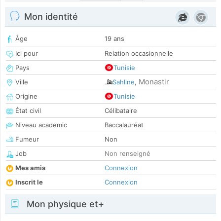
Mon identité
Âge
19 ans
Ici pour
Relation occasionnelle
Pays
Tunisie
Monastir
Ville
Sahline
,
Origine
Tunisie
État civil
Célibataire
Niveau academic
Baccalauréat
Fumeur
Non
Job
Non renseigné
Mes amis
Connexion
Inscrit le
Connexion
Mon physique et+