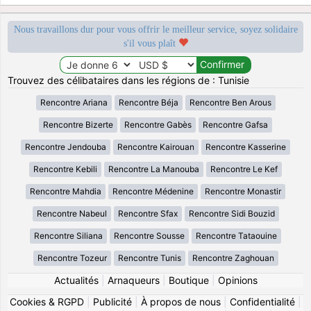
Nous travaillons dur pour vous offrir le meilleur service, soyez solidaire
s'il vous plaît
Trouvez des célibataires dans les régions de : Tunisie
Rencontre Ariana
Rencontre Béja
Rencontre Ben Arous
Rencontre Bizerte
Rencontre Gabès
Rencontre Gafsa
Rencontre Jendouba
Rencontre Kairouan
Rencontre Kasserine
Rencontre Kebili
Rencontre La Manouba
Rencontre Le Kef
Rencontre Mahdia
Rencontre Médenine
Rencontre Monastir
Rencontre Nabeul
Rencontre Sfax
Rencontre Sidi Bouzid
Rencontre Siliana
Rencontre Sousse
Rencontre Tataouine
Rencontre Tozeur
Rencontre Tunis
Rencontre Zaghouan
Actualités
|
Arnaqueurs
|
Boutique
|
Opinions
Cookies & RGPD
|
Publicité
|
À propos de nous
|
Confidentialité
|