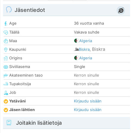
Jäsentiedot
Age
36 vuotta vanha
Täällä
Vakava suhde
Maa
Algeria
Biskra
Kaupunki
Biskra
,
Origins
Algeria
Siviiliasema
Single
Akateeminen taso
Kerron sinulle
Tupakoitsija
Kerron sinulle
Job
Kerron sinulle
Ystäväni
Kirjaudu sisään
Jäsen lähtien
Kirjaudu sisään
Joitakin lisätietoja