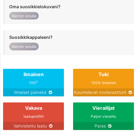
Oma suosikkielokuvani?
Kerron sinulle
Suosikkikappaleeni?
Kerron sinulle
Ilmainen
Tuki
%
100
100% ilmainen
Ilmaiset palvelut
Kuuntelevat moderaattorit
Vakava
Vierailijat
laatuprofiilit
Paljon vierailtu
Vahvistettu laatu
Paras