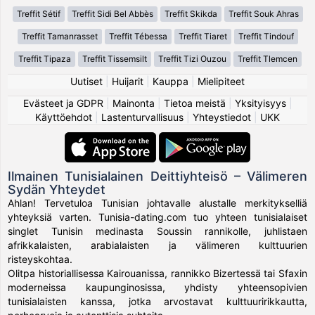
Treffit Sétif
Treffit Sidi Bel Abbès
Treffit Skikda
Treffit Souk Ahras
Treffit Tamanrasset
Treffit Tébessa
Treffit Tiaret
Treffit Tindouf
Treffit Tipaza
Treffit Tissemsilt
Treffit Tizi Ouzou
Treffit Tlemcen
Uutiset
|
Huijarit
|
Kauppa
|
Mielipiteet
Evästeet ja GDPR
|
Mainonta
|
Tietoa meistä
|
Yksityisyys
|
Käyttöehdot
|
Lastenturvallisuus
|
Yhteystiedot
|
UKK
Ilmainen Tunisialainen Deittiyhteisö – Välimeren
Sydän Yhteydet
Ahlan! Tervetuloa Tunisian johtavalle alustalle merkitykselliä
yhteyksiä varten. Tunisia-dating.com tuo yhteen tunisialaiset
singlet Tunisin medinasta Soussin rannikolle, juhlistaen
afrikkalaisten, arabialaisten ja välimeren kulttuurien
risteyskohtaa.
Olitpa historiallisessa Kairouanissa, rannikko Bizertessä tai Sfaxin
moderneissa kaupunginosissa, yhdisty yhteensopivien
tunisialaisten kanssa, jotka arvostavat kulttuuririkkautta,