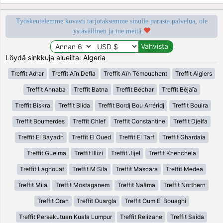
Työskentelemme kovasti tarjotaksemme sinulle parasta palvelua, ole
ystävällinen ja tue meitä
Löydä sinkkuja alueilta: Algeria
Treffit Adrar
Treffit Aïn Defla
Treffit Aïn Témouchent
Treffit Algiers
Treffit Annaba
Treffit Batna
Treffit Béchar
Treffit Béjaïa
Treffit Biskra
Treffit Blida
Treffit Bordj Bou Arréridj
Treffit Bouira
Treffit Boumerdes
Treffit Chlef
Treffit Constantine
Treffit Djelfa
Treffit El Bayadh
Treffit El Oued
Treffit El Tarf
Treffit Ghardaia
Treffit Guelma
Treffit Illizi
Treffit Jijel
Treffit Khenchela
Treffit Laghouat
Treffit M Sila
Treffit Mascara
Treffit Medea
Treffit Mila
Treffit Mostaganem
Treffit Naâma
Treffit Northern
Treffit Oran
Treffit Ouargla
Treffit Oum El Bouaghi
Treffit Persekutuan Kuala Lumpur
Treffit Relizane
Treffit Saida