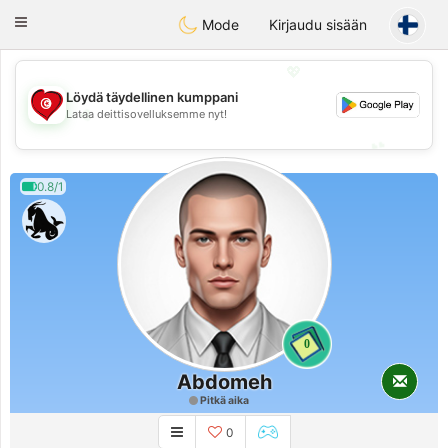
Tunisia Dating
Toggle
Mode
Kirjaudu sisään
navigation
💖
Löydä täydellinen kumppani
💖
Lataa deittisovelluksemme nyt!
💕
💕
0.8/1
0
Abdomeh
Pitkä aika
0