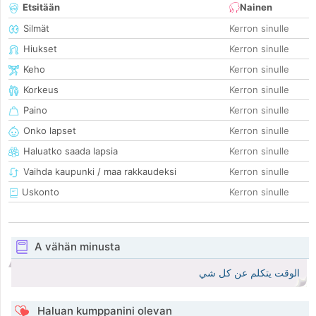
Etsitään
Nainen
Silmät
Kerron sinulle
Hiukset
Kerron sinulle
Keho
Kerron sinulle
Korkeus
Kerron sinulle
Paino
Kerron sinulle
Onko lapset
Kerron sinulle
Haluatko saada lapsia
Kerron sinulle
Vaihda kaupunki / maa rakkaudeksi
Kerron sinulle
Uskonto
Kerron sinulle
A vähän minusta
الوقت يتكلم عن كل شي
Haluan kumppanini olevan