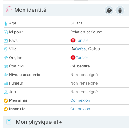
Mon identité
Âge
36 ans
Ici pour
Relation sérieuse
Pays
Tunisie
Gafsa
Ville
Gafsa
,
Origine
Tunisie
État civil
Célibataire
Niveau academic
Non renseigné
Fumeur
Non renseigné
Job
Non renseigné
Mes amis
Connexion
Inscrit le
Connexion
Mon physique et+