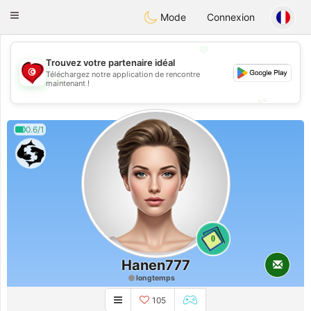
Tunisia Dating
Toggle
Mode
Connexion
navigation
💖
Trouvez votre partenaire idéal
Téléchargez notre application de rencontre
💖
maintenant !
💕
💕
0.6/1
0
Hanen777
longtemps
105