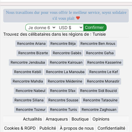
Nous travaillons dur pour vous offrir le meilleur service, soyez solidaire
s'il vous plaît
Trouvez des célibataires dans les régions de : Tunisie
Rencontre Ariana
Rencontre Béja
Rencontre Ben Arous
Rencontre Bizerte
Rencontre Gabès
Rencontre Gafsa
Rencontre Jendouba
Rencontre Kairouan
Rencontre Kasserine
Rencontre Kebili
Rencontre La Manouba
Rencontre Le Kef
Rencontre Mahdia
Rencontre Médenine
Rencontre Monastir
Rencontre Nabeul
Rencontre Sfax
Rencontre Sidi Bouzid
Rencontre Siliana
Rencontre Sousse
Rencontre Tataouine
Rencontre Tozeur
Rencontre Tunis
Rencontre Zaghouan
Actualités
|
Arnaqueurs
|
Boutique
|
Opinions
Cookies & RGPD
|
Publicité
|
À propos de nous
|
Confidentialité
|