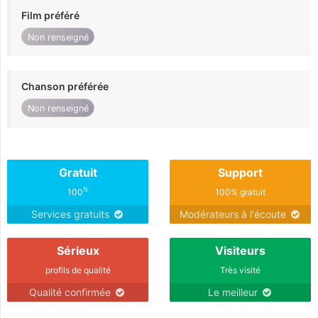
Film préféré
Non renseigné
Chanson préférée
Non renseigné
Gratuit
Support
%
100
100% gratuit
Services gratuits
Modérateurs à l'écoute
Sérieux
Visiteurs
profils de qualité
Très visité
Qualité confirmée
Le meilleur