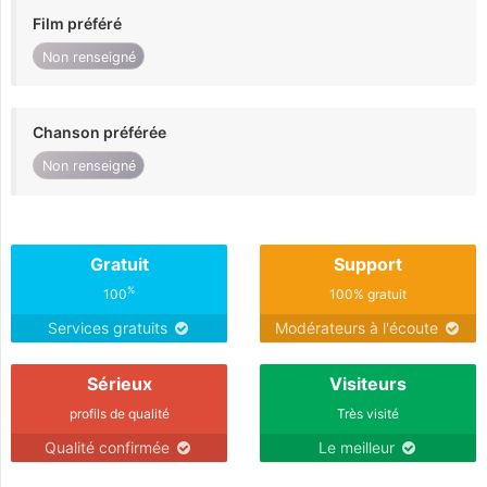
Film préféré
Non renseigné
Chanson préférée
Non renseigné
Gratuit
Support
%
100
100% gratuit
Services gratuits
Modérateurs à l'écoute
Sérieux
Visiteurs
profils de qualité
Très visité
Qualité confirmée
Le meilleur