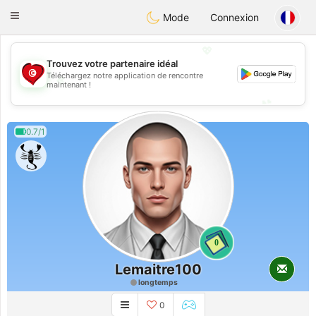
Tunisia Dating
Toggle
Mode
Connexion
navigation
💖
Trouvez votre partenaire idéal
Téléchargez notre application de rencontre
💖
maintenant !
💕
💕
0.7/1
0
Lemaitre100
longtemps
0