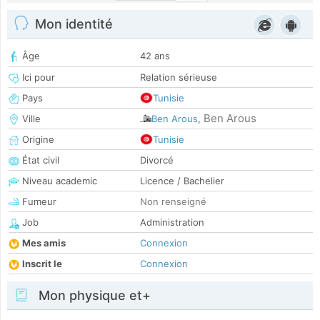
Mon identité
Âge
42 ans
Ici pour
Relation sérieuse
Pays
Tunisie
Ben Arous
Ville
Ben Arous
,
Origine
Tunisie
État civil
Divorcé
Niveau academic
Licence / Bachelier
Fumeur
Non renseigné
Job
Administration
Mes amis
Connexion
Inscrit le
Connexion
Mon physique et+