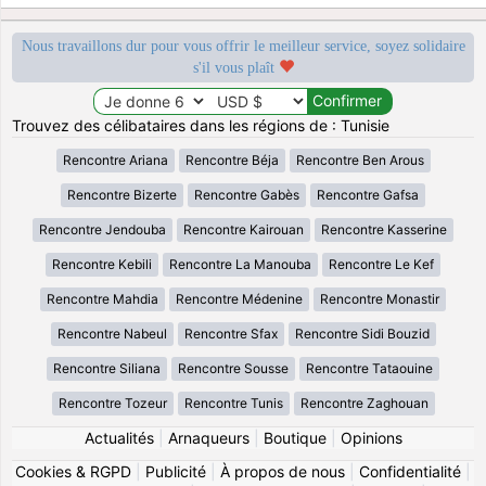
Nous travaillons dur pour vous offrir le meilleur service, soyez solidaire
s'il vous plaît
Trouvez des célibataires dans les régions de : Tunisie
Rencontre Ariana
Rencontre Béja
Rencontre Ben Arous
Rencontre Bizerte
Rencontre Gabès
Rencontre Gafsa
Rencontre Jendouba
Rencontre Kairouan
Rencontre Kasserine
Rencontre Kebili
Rencontre La Manouba
Rencontre Le Kef
Rencontre Mahdia
Rencontre Médenine
Rencontre Monastir
Rencontre Nabeul
Rencontre Sfax
Rencontre Sidi Bouzid
Rencontre Siliana
Rencontre Sousse
Rencontre Tataouine
Rencontre Tozeur
Rencontre Tunis
Rencontre Zaghouan
Actualités
|
Arnaqueurs
|
Boutique
|
Opinions
Cookies & RGPD
|
Publicité
|
À propos de nous
|
Confidentialité
|