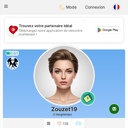
Tunisia Dating
Toggle
Mode
Connexion
navigation
💖
Trouvez votre partenaire idéal
Téléchargez notre application de rencontre
💖
maintenant !
💕
💕
0.6/1
0
Zouzet19
longtemps
158