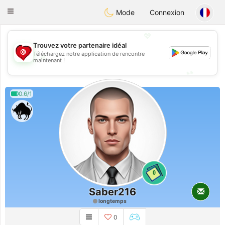
Tunisia Dating
Toggle
Mode
Connexion
navigation
💖
Trouvez votre partenaire idéal
Téléchargez notre application de rencontre
💖
maintenant !
💕
💕
0.6/1
0
Saber216
longtemps
0