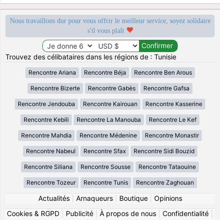
Nous travaillons dur pour vous offrir le meilleur service, soyez solidaire
s'il vous plaît
Trouvez des célibataires dans les régions de : Tunisie
Rencontre Ariana
Rencontre Béja
Rencontre Ben Arous
Rencontre Bizerte
Rencontre Gabès
Rencontre Gafsa
Rencontre Jendouba
Rencontre Kairouan
Rencontre Kasserine
Rencontre Kebili
Rencontre La Manouba
Rencontre Le Kef
Rencontre Mahdia
Rencontre Médenine
Rencontre Monastir
Rencontre Nabeul
Rencontre Sfax
Rencontre Sidi Bouzid
Rencontre Siliana
Rencontre Sousse
Rencontre Tataouine
Rencontre Tozeur
Rencontre Tunis
Rencontre Zaghouan
Actualités
|
Arnaqueurs
|
Boutique
|
Opinions
Cookies & RGPD
|
Publicité
|
À propos de nous
|
Confidentialité
|