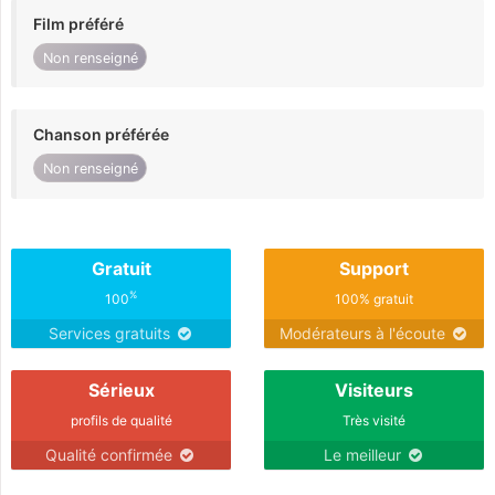
Film préféré
Non renseigné
Chanson préférée
Non renseigné
Gratuit
Support
%
100
100% gratuit
Services gratuits
Modérateurs à l'écoute
Sérieux
Visiteurs
profils de qualité
Très visité
Qualité confirmée
Le meilleur