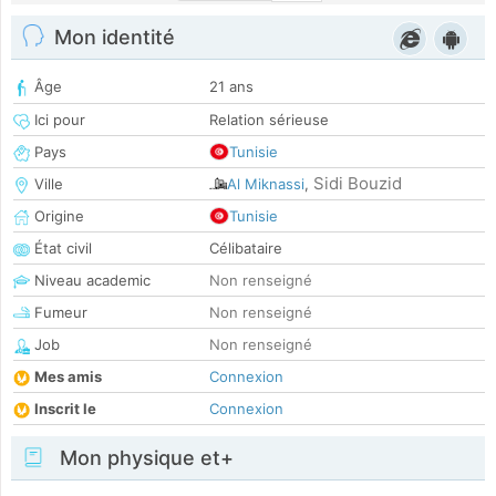
Mon identité
Âge
21 ans
Ici pour
Relation sérieuse
Pays
Tunisie
Sidi Bouzid
Ville
Al Miknassi
,
Origine
Tunisie
État civil
Célibataire
Niveau academic
Non renseigné
Fumeur
Non renseigné
Job
Non renseigné
Mes amis
Connexion
Inscrit le
Connexion
Mon physique et+