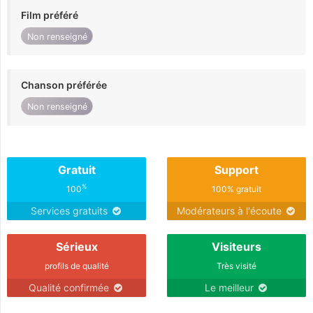
Film préféré
Non renseigné
Chanson préférée
Non renseigné
Gratuit
Support
%
100
100% gratuit
Services gratuits
Modérateurs à l'écoute
Sérieux
Visiteurs
profils de qualité
Très visité
Qualité confirmée
Le meilleur