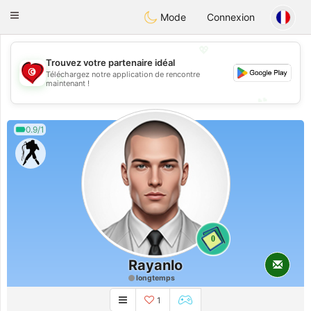
Tunisia Dating
Toggle
Mode
Connexion
navigation
💖
Trouvez votre partenaire idéal
Téléchargez notre application de rencontre
💖
maintenant !
💕
💕
0.9/1
0
Rayanlo
longtemps
1