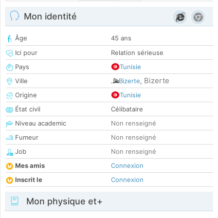
Mon identité
Âge
45 ans
Ici pour
Relation sérieuse
Pays
Tunisie
Bizerte
Ville
Bizerte
,
Origine
Tunisie
État civil
Célibataire
Niveau academic
Non renseigné
Fumeur
Non renseigné
Job
Non renseigné
Mes amis
Connexion
Inscrit le
Connexion
Mon physique et+