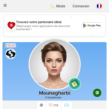
Tunisia Dating
Toggle
Mode
Connexion
navigation
💖
Trouvez votre partenaire idéal
Téléchargez notre application de rencontre
💖
maintenant !
💕
💕
0.2/1
0
Mounagharbi
longtemps
218