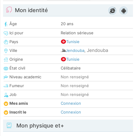
Mon identité
Âge
20 ans
Ici pour
Relation sérieuse
Pays
Tunisie
Jendouba
Ville
Jendouba
,
Origine
Tunisie
État civil
Célibataire
Niveau academic
Non renseigné
Fumeur
Non renseigné
Job
Non renseigné
Mes amis
Connexion
Inscrit le
Connexion
Mon physique et+