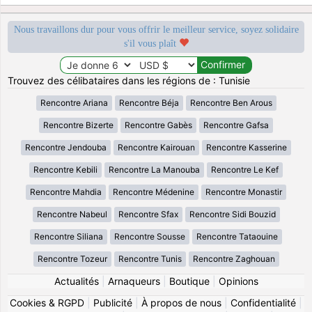
Nous travaillons dur pour vous offrir le meilleur service, soyez solidaire
s'il vous plaît
Trouvez des célibataires dans les régions de : Tunisie
Rencontre Ariana
Rencontre Béja
Rencontre Ben Arous
Rencontre Bizerte
Rencontre Gabès
Rencontre Gafsa
Rencontre Jendouba
Rencontre Kairouan
Rencontre Kasserine
Rencontre Kebili
Rencontre La Manouba
Rencontre Le Kef
Rencontre Mahdia
Rencontre Médenine
Rencontre Monastir
Rencontre Nabeul
Rencontre Sfax
Rencontre Sidi Bouzid
Rencontre Siliana
Rencontre Sousse
Rencontre Tataouine
Rencontre Tozeur
Rencontre Tunis
Rencontre Zaghouan
Actualités
|
Arnaqueurs
|
Boutique
|
Opinions
Cookies & RGPD
|
Publicité
|
À propos de nous
|
Confidentialité
|