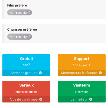
Film préféré
Non renseigné
Chanson préférée
Non renseigné
Gratuit
Support
%
100
100% gratuit
Services gratuits
Modérateurs à l'écoute
Sérieux
Visiteurs
profils de qualité
Très visité
Qualité confirmée
Le meilleur