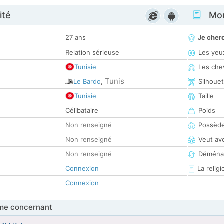
ité
Mon
27 ans
Je cher
Relation sérieuse
Les yeu
Tunisie
Les che
Tunis
Le Bardo
,
Silhoue
Tunisie
Taille
Célibataire
Poids
Non renseigné
Possède
Non renseigné
Veut av
Non renseigné
Déména
Connexion
La religi
Connexion
me concernant