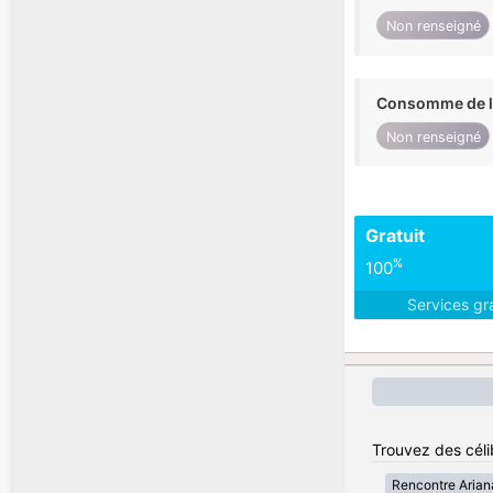
Non renseigné
Consomme de l'
Non renseigné
Gratuit
%
100
Services gr
Trouvez des célib
Rencontre Arian