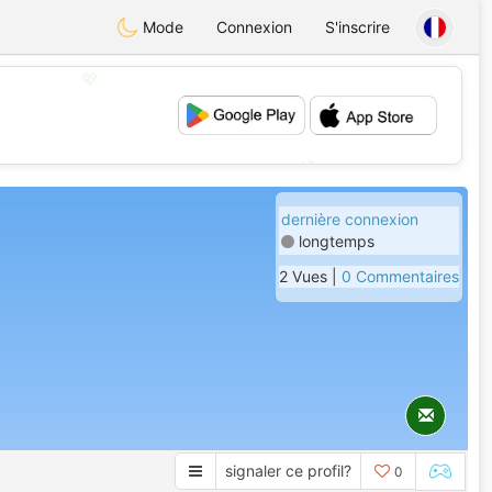
Mode
Connexion
S'inscrire
💖
💕
dernière connexion
longtemps
2 Vues |
0 Commentaires
signaler ce profil?
0