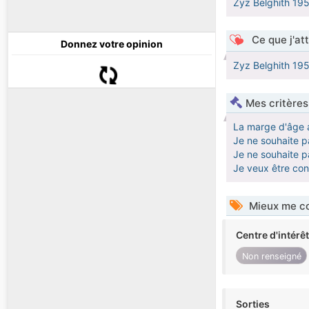
Zyz Belghith 19
Ce que j'at
Donnez votre opinion
Zyz Belghith 19
Mes critères
La marge d'âge 
Je ne souhaite pa
Je ne souhaite pa
Je veux être co
Mieux me co
Centre d'intérê
Non renseigné
Sorties