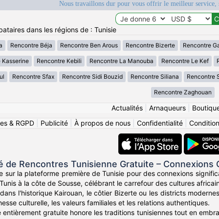
Nous travaillons dur pour vous offrir le meilleur service, 
ataires dans les régions de : Tunisie
a
Rencontre Béja
Rencontre Ben Arous
Rencontre Bizerte
Rencontre G
 Kasserine
Rencontre Kebili
Rencontre La Manouba
Rencontre Le Kef
ul
Rencontre Sfax
Rencontre Sidi Bouzid
Rencontre Siliana
Rencontre 
Rencontre Zaghouan
Actualités
|
Arnaqueurs
|
Boutiqu
ies & RGPD
|
Publicité
|
À propos de nous
|
Confidentialité
|
Conditions
de Rencontres Tunisienne Gratuite – Connexions
e sur la plateforme première de Tunisie pour des connexions signific
Tunis à la côte de Sousse, célébrant le carrefour des cultures africa
ans l'historique Kairouan, le côtier Bizerte ou les districts moder
esse culturelle, les valeurs familiales et les relations authentiques.
entièrement gratuite honore les traditions tunisiennes tout en embras