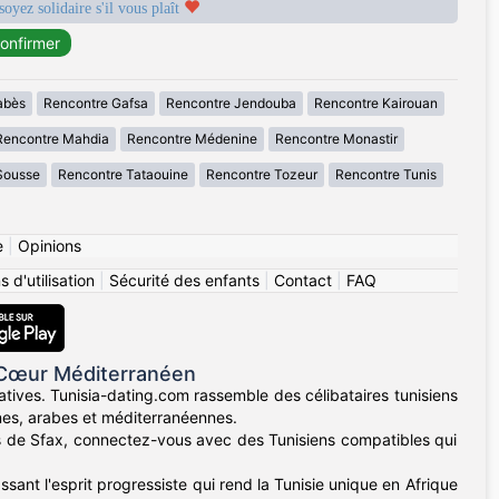
soyez solidaire s'il vous plaît
abès
Rencontre Gafsa
Rencontre Jendouba
Rencontre Kairouan
Rencontre Mahdia
Rencontre Médenine
Rencontre Monastir
Sousse
Rencontre Tataouine
Rencontre Tozeur
Rencontre Tunis
e
|
Opinions
 d'utilisation
|
Sécurité des enfants
|
Contact
|
FAQ
 Cœur Méditerranéen
atives. Tunisia-dating.com rassemble des célibataires tunisiens
ines, arabes et méditerranéennes.
nes de Sfax, connectez-vous avec des Tunisiens compatibles qui
sant l'esprit progressiste qui rend la Tunisie unique en Afrique