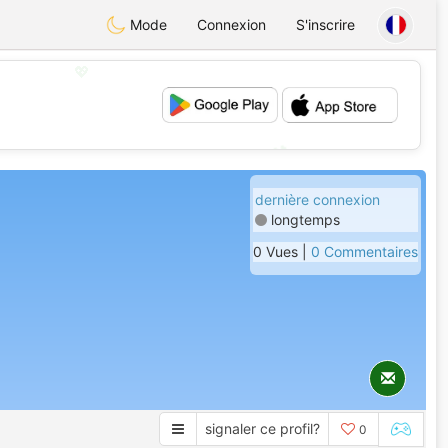
Mode
Connexion
S'inscrire
💖
💕
dernière connexion
longtemps
0 Vues |
0 Commentaires
signaler ce profil?
0