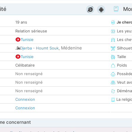
ité
Mon
19 ans
Je cher
Relation sérieuse
Les yeu
Tunisie
Les che
Médenine
Djerba - Houmt Souk
,
Silhoue
Tunisie
Taille
Célibataire
Poids
Non renseigné
Possède
Non renseigné
Veut av
Non renseigné
Déména
Connexion
La religi
Connexion
me concernant