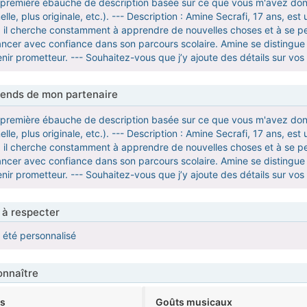
e première ébauche de description basée sur ce que vous m'avez donné
elle, plus originale, etc.). --- Description : Amine Secrafi, 17 ans, e
 il cherche constamment à apprendre de nouvelles choses et à se perfe
ncer avec confiance dans son parcours scolaire. Amine se distingue p
nir prometteur. --- Souhaitez-vous que j’y ajoute des détails sur vos 
tends de mon partenaire
e première ébauche de description basée sur ce que vous m'avez donné
elle, plus originale, etc.). --- Description : Amine Secrafi, 17 ans, e
 il cherche constamment à apprendre de nouvelles choses et à se perfe
ncer avec confiance dans son parcours scolaire. Amine se distingue p
nir prometteur. --- Souhaitez-vous que j’y ajoute des détails sur vos 
 à respecter
a été personnalisé
nnaître
ts
Goûts musicaux