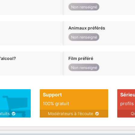
Non renseigné
Animaux préférés
Non renseigné
alcool?
Film préféré
Non renseigné
Support
Série
100% gratuit
profils
atuits
Modérateurs à l'écoute
Q