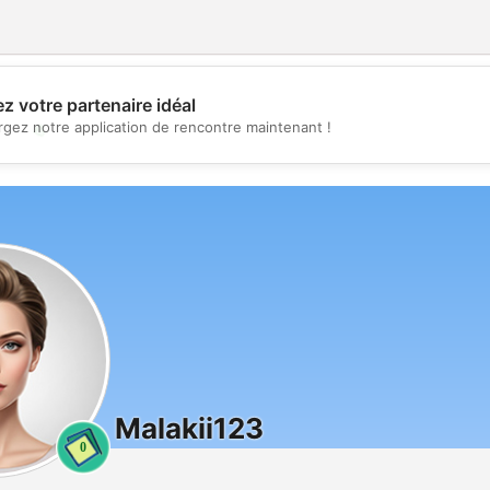
z votre partenaire idéal
💖
rgez notre application de rencontre maintenant !
💕
Malakii123
0