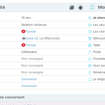
ité
Mon
19 ans
Je cher
Relation sérieuse
Les yeu
Tunisie
Les che
La Manouba
Oued Lill
,
Silhoue
Tunisie
Taille
Célibataire
Poids
Non renseigné
Possède
Non renseigné
Veut av
Non renseigné
Déména
Connexion
La religi
Connexion
me concernant