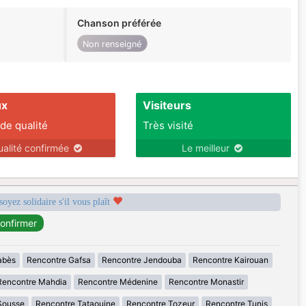
Chanson préférée
Non renseigné
ux
Visiteurs
 de qualité
Très visité
ualité confirmée
Le meilleur
soyez solidaire s'il vous plaît
abès
Rencontre Gafsa
Rencontre Jendouba
Rencontre Kairouan
Rencontre Mahdia
Rencontre Médenine
Rencontre Monastir
Sousse
Rencontre Tataouine
Rencontre Tozeur
Rencontre Tunis