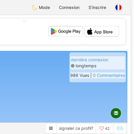
Mode
Connexion
S'inscrire
💖
💕
dernière connexion
longtemps
986 Vues |
0 Commentaires
signaler ce profil?
42