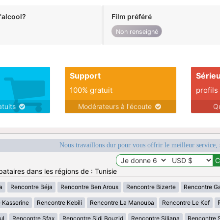
alcool?
Film préféré
Non renseigné
Support
Série
100% gratuit
profils
atuits
Modérateurs à l'écoute
Q
Nous travaillons dur pour vous offrir le meilleur service, 
ataires dans les régions de : Tunisie
a
Rencontre Béja
Rencontre Ben Arous
Rencontre Bizerte
Rencontre G
 Kasserine
Rencontre Kebili
Rencontre La Manouba
Rencontre Le Kef
ul
Rencontre Sfax
Rencontre Sidi Bouzid
Rencontre Siliana
Rencontre 