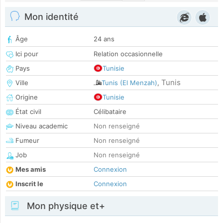
Mon identité
Âge
24 ans
Ici pour
Relation occasionnelle
Pays
Tunisie
Tunis
Ville
Tunis (El Menzah)
,
Origine
Tunisie
État civil
Célibataire
Niveau academic
Non renseigné
Fumeur
Non renseigné
Job
Non renseigné
Mes amis
Connexion
Inscrit le
Connexion
Mon physique et+