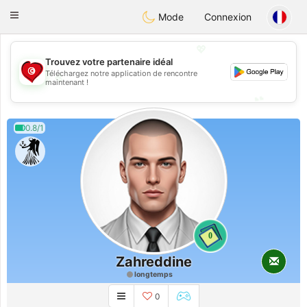
Tunisia Dating
Toggle
Mode
Connexion
navigation
💖
Trouvez votre partenaire idéal
Téléchargez notre application de rencontre
💖
maintenant !
💕
💕
0.8/1
0
Zahreddine
longtemps
0